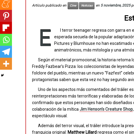
Artículo publicado en
en
5 noviembre, 2025
p
Cine
Noticias
Est
E
l terror teenager regresa con garra en el
esperada secuela de la popular adaptación
Pictures y Blumhouse no han escatimado e
animatrónicos, más mitología y una atmós
Según el material promocional, la historia retoma 
Freddy Fazbear’s Pizza: los coleccionistas de leyendas 
folclore del pueblo, mientras un nuevo “Fazfest” celebr
protagonistas saben que esta vez no hay segundo avi
Uno de los aspectos más comentados del tráiler es 
reinterpretaciones más terroríficas y elaboradas de los
confirmado que estos personajes han sido diseñados 
colaboración de la mítica
Jim Henson’s Creature Shop
espectáculo visual.
Además del terror visual, el tráiler introduce la pr
franquicia original:
Matthew Lillard
regresa como el sin