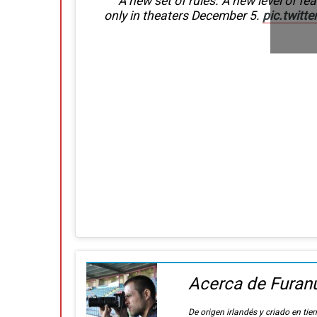
A new set of rules. A new level of fea
only in theaters December 5.
pic.twitt
Acerca de Furan
De origen irlandés y criado en t