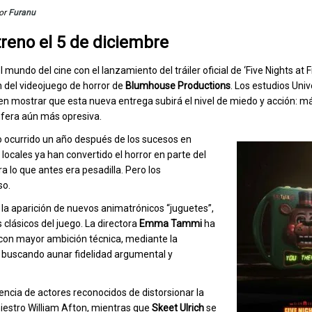
or
Furanu
reno el 5 de diciembre
 mundo del cine con el lanzamiento del tráiler oficial de ‘Five Nights at Fr
 del videojuego de horror de
Blumhouse Productions
. Los estudios Univ
n mostrar que esta nueva entrega subirá el nivel de miedo y acción: m
fera aún más opresiva.
lo ocurrido un año después de los sucesos en
locales ya han convertido el horror en parte del
a lo que antes era pesadilla. Pero los
so.
la aparición de nuevos animatrónicos “juguetes”,
 clásicos del juego. La directora
Emma Tammi
ha
con mayor ambición técnica, mediante la
, buscando aunar fidelidad argumental y
esencia de actores reconocidos de distorsionar la
iestro William Afton, mientras que
Skeet Ulrich
se