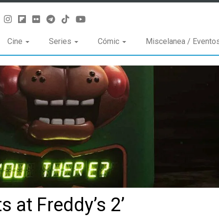
Cine
Series
Cómic
Miscelanea / Evento
ts at Freddy’s 2’