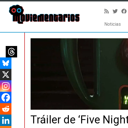
Noticias
Saltar
al
contenido
Tráiler de ‘Five Nigh