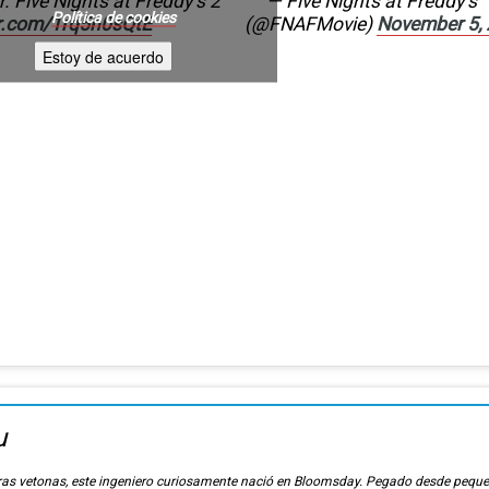
r. Five Nights at Freddy’s 2
— Five Nights at Freddy’s
Política de cookies
er.com/1rq5n0sQtE
(@FNAFMovie)
November 5,
Estoy de acuerdo
u
ierras vetonas, este ingeniero curiosamente nació en Bloomsday. Pegado desde pequ