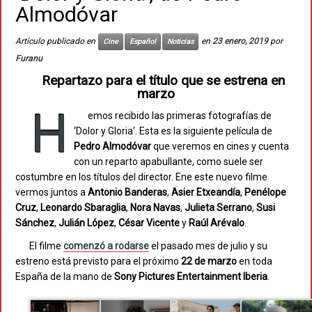
Almodóvar
Artículo publicado en
en
23 enero, 2019
por
Cine
Español
Noticias
Furanu
Repartazo para el título que se estrena en
marzo
H
emos recibido las primeras fotografías de
‘Dolor y Gloria’. Esta es la siguiente película de
Pedro Almodóvar
que veremos en cines y cuenta
con un reparto apabullante, como suele ser
costumbre en los títulos del director. Ene este nuevo filme
vermos juntos a
Antonio Banderas
,
Asier Etxeandía
,
Penélope
Cruz
,
Leonardo Sbaraglia
,
Nora Navas
,
Julieta Serrano
,
Susi
Sánchez
,
Julián López
,
César Vicente
y
Raúl Arévalo
.
El filme
comenzó a rodarse
el pasado mes de julio y su
estreno está previsto para el próximo
22 de marzo
en toda
España de la mano de
Sony Pictures Entertainment Iberia
.