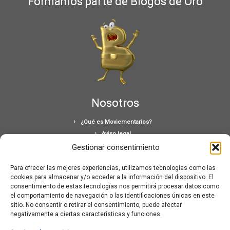
Formamos parte de Blogos de Oro
Nosotros
¿Qué es Moviementarios?
Aviso legal
Bases Legales y Condiciones de los Sorteos en Moviementarios
Gestionar consentimiento
Más información sobre las cookies
Para ofrecer las mejores experiencias, utilizamos tecnologías como las
Noticias al correo
cookies para almacenar y/o acceder a la información del dispositivo. El
Política de cookies
consentimiento de estas tecnologías nos permitirá procesar datos como
Política de cookies (UE)
el comportamiento de navegación o las identificaciones únicas en este
sitio. No consentir o retirar el consentimiento, puede afectar
Política de privacidad
negativamente a ciertas características y funciones.
Ponte en contacto con nosotros