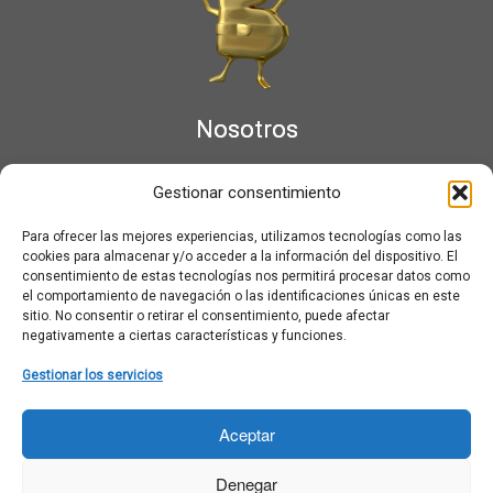
Nosotros
¿Qué es Moviementarios?
Gestionar consentimiento
Aviso legal
Bases Legales y Condiciones de los Sorteos en Moviementarios
Para ofrecer las mejores experiencias, utilizamos tecnologías como las
Más información sobre las cookies
cookies para almacenar y/o acceder a la información del dispositivo. El
Noticias al correo
consentimiento de estas tecnologías nos permitirá procesar datos como
el comportamiento de navegación o las identificaciones únicas en este
Política de cookies
sitio. No consentir o retirar el consentimiento, puede afectar
Política de cookies (UE)
negativamente a ciertas características y funciones.
Política de privacidad
Ponte en contacto con nosotros
Gestionar los servicios
Buscar:
Aceptar
Denegar