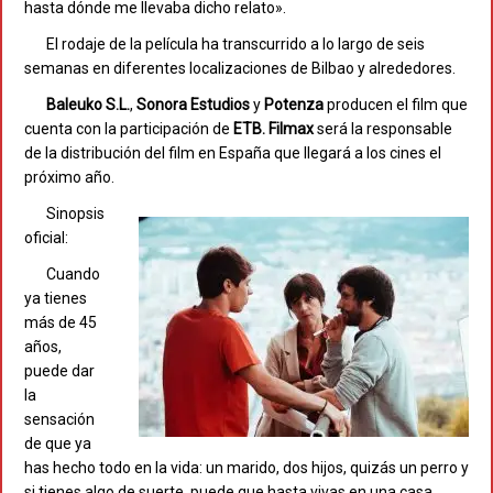
hasta dónde me llevaba dicho relato».
El rodaje de la película ha transcurrido a lo largo de seis
semanas en diferentes localizaciones de Bilbao y alrededores.
Baleuko S.L.
,
Sonora Estudios
y
Potenza
producen el film que
cuenta con la participación de
ETB. Filmax
será la responsable
de la distribución del film en España que llegará a los cines el
próximo año.
Sinopsis
oficial:
Cuando
ya tienes
más de 45
años,
puede dar
la
sensación
de que ya
has hecho todo en la vida: un marido, dos hijos, quizás un perro y
si tienes algo de suerte, puede que hasta vivas en una casa