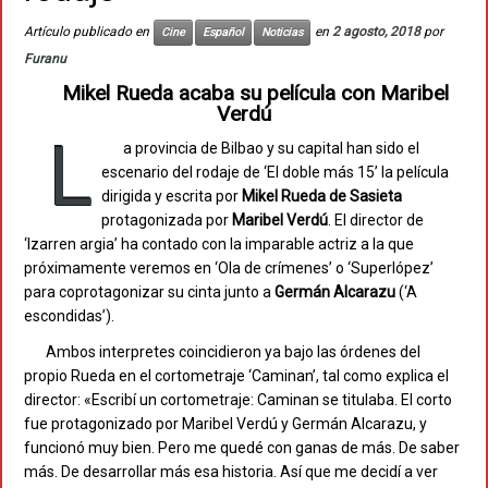
Artículo publicado en
en
2 agosto, 2018
por
Cine
Español
Noticias
Furanu
Mikel Rueda acaba su película con Maribel
Verdú
L
a provincia de Bilbao y su capital han sido el
escenario del rodaje de ‘El doble más 15’ la película
dirigida y escrita por
Mikel Rueda de Sasieta
protagonizada por
Maribel Verdú
. El director de
‘Izarren argia’ ha contado con la imparable actriz a la que
próximamente veremos en ‘Ola de crímenes’ o ‘Superlópez’
para coprotagonizar su cinta junto a
Germán Alcarazu
(‘A
escondidas’).
Ambos interpretes coincidieron ya bajo las órdenes del
propio Rueda en el cortometraje ‘Caminan’, tal como explica el
director: «Escribí un cortometraje: Caminan se titulaba. El corto
fue protagonizado por Maribel Verdú y Germán Alcarazu, y
funcionó muy bien. Pero me quedé con ganas de más. De saber
más. De desarrollar más esa historia. Así que me decidí a ver