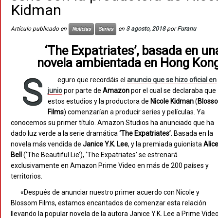
Kidman
Artículo publicado en
en
3 agosto, 2018
por
Furanu
Noticias
Series
‘The Expatriates’, basada en un
novela ambientada en Hong Kon
S
eguro que recordáis el
anuncio que se hizo oficial en
junio
por parte de
Amazon
por el cual se declaraba que
estos estudios y la productora de
Nicole Kidman
(
Bloss
Films
) comenzarían a producir series y películas. Ya
conocemos su primer título. Amazon Studios ha anunciado que ha
dado luz verde a la serie dramática
‘The Expatriates’
. Basada en la
novela más vendida de
Janice Y.K. Lee
, y la premiada guionista
Alic
Bell
(‘The Beautiful Lie’), ‘The Expatriates’ se estrenará
exclusivamente en Amazon Prime Video en más de 200 países y
territorios.
«Después de anunciar nuestro primer acuerdo con Nicole y
Blossom Films, estamos encantados de comenzar esta relación
llevando la popular novela de la autora Janice Y.K. Lee a Prime Video