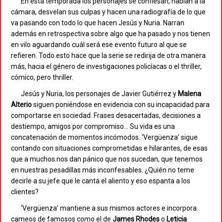
En esta temporada los personajes se confiesan, hablan a la
cámara, desvelan sus culpas y hacen una radiografía de lo que
va pasando con todo lo que hacen Jesús y Nuria. Narran
además en retrospectiva sobre algo que ha pasado y nos tienen
en vilo aguardando cuál será ese evento futuro al que se
refieren. Todo esto hace que la serie se redirija de otra manera
más, hacia el género de investigaciones policíacas o el thriller,
cómico, pero thriller.
Jesús y Nuria, los personajes de Javier Gutiérrez y
Malena
Alterio
siguen poniéndose en evidencia con su incapacidad para
comportarse en sociedad. Frases desacertadas, decisiones a
destiempo, amigos por compromiso… Su vida es una
concatenación de momentos incómodos. ‘Vergüenza’ sigue
contando con situaciones comprometidas e hilarantes, de esas
que a muchos nos dan pánico que nos sucedan, que tenemos
en nuestras pesadillas más inconfesables. ¿Quién no teme
decirle a su jefe que le canta el aliento y eso espanta a los
clientes?
‘Vergüenza’ mantiene a sus mismos actores e incorpora
cameos de famosos como el de
James
Rhodes
o
Leticia