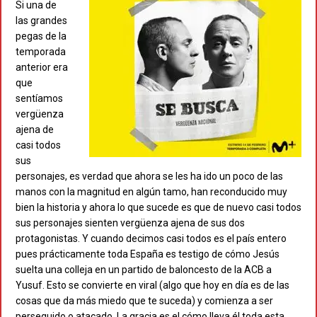
Si una de
las grandes
pegas de la
temporada
anterior era
que
sentíamos
vergüenza
ajena de
casi todos
sus
personajes, es verdad que ahora se les ha ido un poco de las
manos con la magnitud en algún tamo, han reconducido muy
bien la historia y ahora lo que sucede es que de nuevo casi todos
sus personajes sienten vergüenza ajena de sus dos
protagonistas. Y cuando decimos casi todos es el país entero
pues prácticamente toda España es testigo de cómo Jesús
suelta una colleja en un partido de baloncesto de la ACB a
Yusuf. Esto se convierte en viral (algo que hoy en día es de las
cosas que da más miedo que te suceda) y comienza a ser
perseguido o atacado. La gracia es el cómo lleva él toda esta