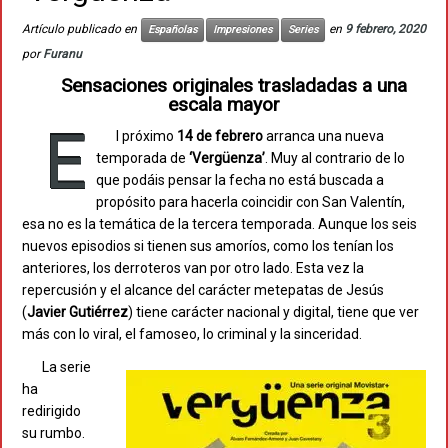
Artículo publicado en
en
9 febrero, 2020
Españolas
Impresiones
Series
por
Furanu
Sensaciones originales trasladadas a una
escala mayor
E
l próximo
14 de febrero
arranca una nueva
temporada de
‘Vergüenza’
. Muy al contrario de lo
que podáis pensar la fecha no está buscada a
propósito para hacerla coincidir con San Valentín,
esa no es la temática de la tercera temporada. Aunque los seis
nuevos episodios si tienen sus amoríos, como los tenían los
anteriores, los derroteros van por otro lado. Esta vez la
repercusión y el alcance del carácter metepatas de Jesús
(
Javier Gutiérrez
) tiene carácter nacional y digital, tiene que ver
más con lo viral, el famoseo, lo criminal y la sinceridad.
La serie
ha
redirigido
su rumbo.