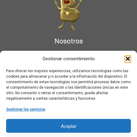
Nosotros
¿Qué es Moviementarios?
Gestionar consentimiento
Aviso legal
Bases Legales y Condiciones de los Sorteos en Moviementarios
Para ofrecer las mejores experiencias, utilizamos tecnologías como las
Más información sobre las cookies
cookies para almacenar y/o acceder a la información del dispositivo. El
Noticias al correo
consentimiento de estas tecnologías nos permitirá procesar datos como
el comportamiento de navegación o las identificaciones únicas en este
Política de cookies
sitio. No consentir o retirar el consentimiento, puede afectar
Política de cookies (UE)
negativamente a ciertas características y funciones.
Política de privacidad
Ponte en contacto con nosotros
Gestionar los servicios
Buscar:
Aceptar