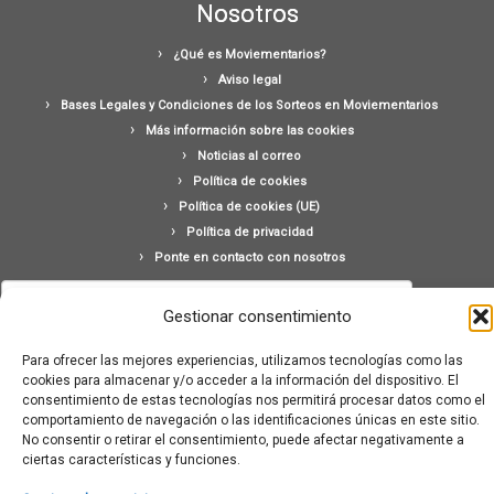
Nosotros
¿Qué es Moviementarios?
Aviso legal
Bases Legales y Condiciones de los Sorteos en Moviementarios
Más información sobre las cookies
Noticias al correo
Política de cookies
Política de cookies (UE)
Política de privacidad
Ponte en contacto con nosotros
Buscar:
Gestionar consentimiento
Para ofrecer las mejores experiencias, utilizamos tecnologías como las
cookies para almacenar y/o acceder a la información del dispositivo. El
consentimiento de estas tecnologías nos permitirá procesar datos como el
comportamiento de navegación o las identificaciones únicas en este sitio.
No consentir o retirar el consentimiento, puede afectar negativamente a
·
© 2026
Moviementarios
·
Funciona con
·
ciertas características y funciones.
Diseñado con el
Tema Customizr
·