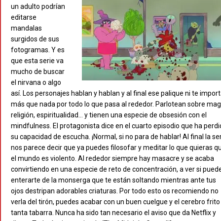
un adulto podrían
editarse
mandalas
surgidos de sus
fotogramas. Y es
que esta serie va
mucho de buscar
el nirvana o algo
así. Los personajes hablan y hablan y al final ese palique ni te import
más que nada por todo lo que pasa al rededor. Parlotean sobre mag
religión, espiritualidad… y tienen una especie de obsesión con el
mindfulness. El protagonista dice en el cuarto episodio que ha perd
su capacidad de escucha. ¡Normal, si no para de hablar! Al final la se
nos parece decir que ya puedes filosofar y meditar lo que quieras q
el mundo es violento. Al rededor siempre hay masacre y se acaba
convirtiendo en una especie de reto de concentración, a ver si pued
enterarte de la monserga que te están soltando mientras ante tus
ojos destripan adorables criaturas. Por todo esto os recomiendo no
verla del tirón, puedes acabar con un buen cuelgue y el cerebro frito
tanta tabarra. Nunca ha sido tan necesario el aviso que da Netflix y