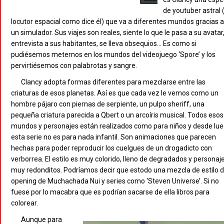
de youtuber astral 
locutor espacial como dice él) que va a diferentes mundos gracias a
un simulador. Sus viajes son reales, siente lo que le pasa a su avatar
entrevista a sus habitantes, se lleva obsequios… Es como si
pudiésemos meternos en los mundos del videojuego ‘Spore’ y los
pervirtiésemos con palabrotas y sangre.
Clancy adopta formas diferentes para mezclarse entre las
criaturas de esos planetas. Así es que cada vez le vemos como un
hombre pájaro con piernas de serpiente, un pulpo sheriff, una
pequeña criatura parecida a Qbert o un arcoíris musical. Todos esos
mundos y personajes están realizados como para niños y desde lu
esta serie no es para nada infantil. Son animaciones que parecen
hechas para poder reproducir los cuelgues de un drogadicto con
verborrea. El estilo es muy colorido, lleno de degradados y personaj
muy redonditos. Podríamos decir que estodo una mezcla de estilo d
opening de Muchachada Nui y series como ‘Steven Universe’. Si no
fuese por lo macabra que es podrían sacarse de ella libros para
colorear.
Aunque para