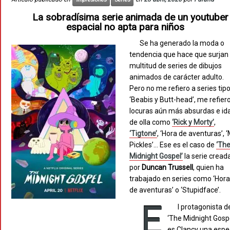
La sobradísima serie animada de un youtuber
espacial no apta para niños
Se ha generado la moda o
tendencia que hace que surjan
multitud de series de dibujos
animados de carácter adulto.
Pero no me refiero a series tip
‘Beabis y Butt-head’, me refier
locuras aún más absurdas e id
de olla como
‘Rick y Morty’
,
‘Tigtone’
, ‘Hora de aventuras’, ‘
Pickles’… Ese es el caso de
‘Th
Midnight Gospel’
la serie cread
por
Duncan Trussell
, quien ha
trabajado en series como ‘Hor
de aventuras’ o ‘Stupidface’.
E
l protagonista d
‘The Midnight Gosp
es Clancy una espe