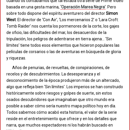
cuando os contábamos qué tal estaba otra serie de Prime Video
basada en una gesta marina,
‘Operación Marea Negra’
. Pero
sobre todo dispone del espíritu aventurero del director
Simon
West
. El director de ‘Con Air’, ‘Los mercenarios 2’ o ‘Lara Croft:
Tomb Raider’ nos cuenta los pormenores de la corte, los gajes
de oficio, las dificultades del mar, los desacuerdos de la
tripulación, los peligros de adentrarse en tierra ajena… ‘Sin
límites’ tiene todos esos elementos que hicieron populares las
películas de corsarios o las de aventuras en búsqueda de gloria
y riquezas.
Años de penurias, de revueltas, de conspiraciones, de
recelos y de descubrimientos. La desesperanza y el
desconocimiento de la época produjeron más de un altercado,
algo que refleja bien ‘Sin límites’. Los imperios se han construido
históricamente sobre riesgos y golpes de suerte, sin estos
osados descubridores que imaginaban que otro mundo era
posible a saber cómo sería nuestro mapa político hoy en día.
Todos sabemos cómo acabó esta historia, el valor de la serie
reside en el entretenimiento que ofrece y en los detalles que
narra, que muchos espectadores ni los habrán buscado en