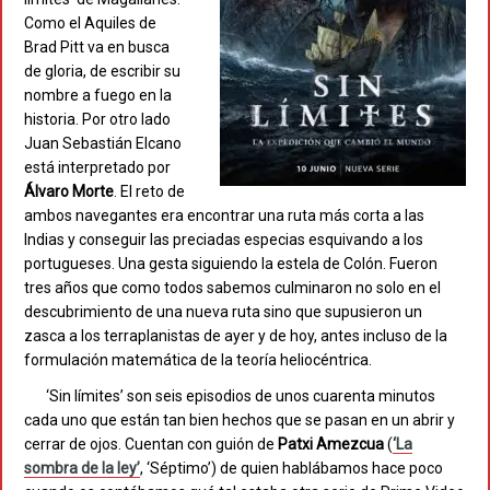
Como el Aquiles de
Brad Pitt va en busca
de gloria, de escribir su
nombre a fuego en la
historia. Por otro lado
Juan Sebastián Elcano
está interpretado por
Álvaro Morte
. El reto de
ambos navegantes era encontrar una ruta más corta a las
Indias y conseguir las preciadas especias esquivando a los
portugueses. Una gesta siguiendo la estela de Colón. Fueron
tres años que como todos sabemos culminaron no solo en el
descubrimiento de una nueva ruta sino que supusieron un
zasca a los terraplanistas de ayer y de hoy, antes incluso de la
formulación matemática de la teoría heliocéntrica.
‘Sin límites’ son seis episodios de unos cuarenta minutos
cada uno que están tan bien hechos que se pasan en un abrir y
cerrar de ojos. Cuentan con guión de
Patxi Amezcua
(
‘La
sombra de la ley’
, ‘Séptimo’) de quien hablábamos hace poco