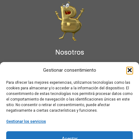
Nosotros
¿Qué es Moviementarios?
Gestionar consentimiento
Aviso legal
Bases Legales y Condiciones de los Sorteos en Moviementarios
Para ofrecer las mejores experiencias, utilizamos tecnologías como las
Más información sobre las cookies
cookies para almacenar y/o acceder a la información del dispositivo. El
Noticias al correo
consentimiento de estas tecnologías nos permitirá procesar datos como
el comportamiento de navegación o las identificaciones únicas en este
Política de cookies
sitio. No consentir o retirar el consentimiento, puede afectar
Política de cookies (UE)
negativamente a ciertas características y funciones.
Política de privacidad
Ponte en contacto con nosotros
Gestionar los servicios
Buscar:
Aceptar