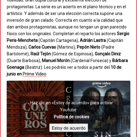
fidelidad. Gran dupla cultural y excelente elección de
protagonistas. La serie es un acierto en el plano técnico y en el
artístico. Y además de ser una elección correcta supone una
inversión de gran calado. Correcta en cuanto a la calidad que
dan ambos protagonistas, aunque no tengan un gran parecido
físico con los originales. Completan el reparto los actores
Sergio
Peris-Mencheta
(Capitán Cartagena),
Adrián Lastra
(Capitán
Mendoza),
Carlos Cuevas
(Martino),
Pepón Nieto
(Padre
Bartolomé),
Raúl Tejón
(Gómez de Espinosa),
Gonçalo Diniz
(Duarte Barbosa),
Manuel Morón
(Cardenal Fonseca) y
Bárbara
Goenaga
(Beatriz). Les podréis ver a todos a partir del
10 de
junio en
Prime Video
.
Haz clic en «Estoy de acuerdo» para activar
Youtube
Política de cookies
Estoy de acuerdo