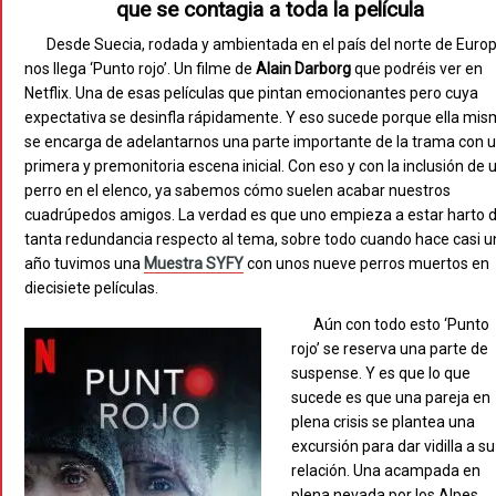
que se contagia a toda la película
Desde Suecia, rodada y ambientada en el país del norte de Europ
nos llega ‘Punto rojo’. Un filme de
Alain Darborg
que podréis ver en
Netflix. Una de esas películas que pintan emocionantes pero cuya
expectativa se desinfla rápidamente. Y eso sucede porque ella mi
se encarga de adelantarnos una parte importante de la trama con 
primera y premonitoria escena inicial. Con eso y con la inclusión de 
perro en el elenco, ya sabemos cómo suelen acabar nuestros
cuadrúpedos amigos. La verdad es que uno empieza a estar harto 
tanta redundancia respecto al tema, sobre todo cuando hace casi u
año tuvimos una
Muestra SYFY
con unos nueve perros muertos en
diecisiete películas.
Aún con todo esto ‘Punto
rojo’ se reserva una parte de
suspense. Y es que lo que
sucede es que una pareja en
plena crisis se plantea una
excursión para dar vidilla a su
relación. Una acampada en
plena nevada por los Alpes