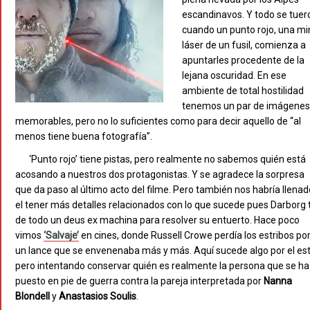
escandinavos. Y todo se tuer
cuando un punto rojo, una mi
láser de un fusil, comienza a
apuntarles procedente de la
lejana oscuridad. En ese
ambiente de total hostilidad
tenemos un par de imágene
memorables, pero no lo suficientes como para decir aquello de “al
menos tiene buena fotografía”.
‘Punto rojo’ tiene pistas, pero realmente no sabemos quién está
acosando a nuestros dos protagonistas. Y se agradece la sorpresa
que da paso al último acto del filme. Pero también nos habría llenad
el tener más detalles relacionados con lo que sucede pues Darborg t
de todo un deus ex machina para resolver su entuerto. Hace poco
vimos
‘Salvaje’
en cines, donde Russell Crowe perdía los estribos po
un lance que se envenenaba más y más. Aquí sucede algo por el est
pero intentando conservar quién es realmente la persona que se ha
puesto en pie de guerra contra la pareja interpretada por
Nanna
Blondell
y
Anastasios Soulis
.