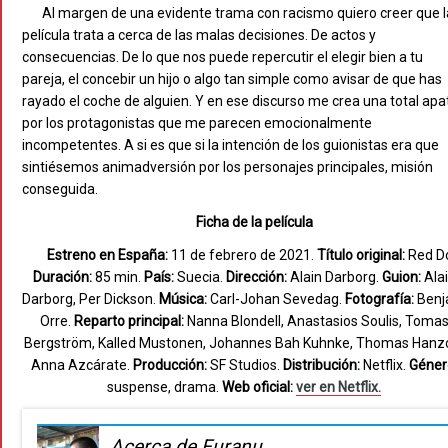
Al margen de una evidente trama con racismo quiero creer que l
película trata a cerca de las malas decisiones. De actos y
consecuencias. De lo que nos puede repercutir el elegir bien a tu
pareja, el concebir un hijo o algo tan simple como avisar de que has
rayado el coche de alguien. Y en ese discurso me crea una total apa
por los protagonistas que me parecen emocionalmente
incompetentes. A si es que si la intención de los guionistas era que
sintiésemos animadversión por los personajes principales, misión
conseguida.
Ficha de la película
Estreno en España:
11 de febrero de 2021.
Título original:
Red Do
Duración:
85 min.
País:
Suecia.
Dirección:
Alain Darborg.
Guion:
Ala
Darborg, Per Dickson.
Música:
Carl-Johan Sevedag.
Fotografía:
Ben
Orre.
Reparto principal:
Nanna Blondell, Anastasios Soulis, Toma
Bergström, Kalled Mustonen, Johannes Bah Kuhnke, Thomas Hanz
Anna Azcárate.
Producción:
SF Studios.
Distribución:
Netflix.
Géner
suspense, drama.
Web oficial:
ver en Netflix.
Acerca de Furanu