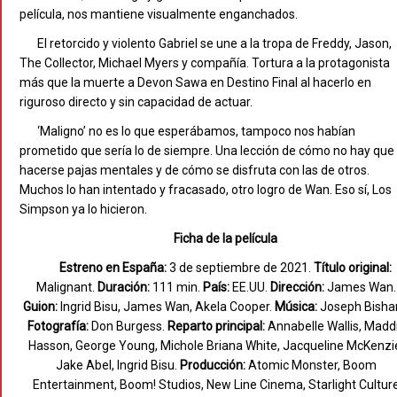
película, nos mantiene visualmente enganchados.
El retorcido y violento Gabriel se une a la tropa de Freddy, Jason,
The Collector, Michael Myers y compañía. Tortura a la protagonista
más que la muerte a Devon Sawa en Destino Final al hacerlo en
riguroso directo y sin capacidad de actuar.
‘Maligno’ no es lo que esperábamos, tampoco nos habían
prometido que sería lo de siempre. Una lección de cómo no hay que
hacerse pajas mentales y de cómo se disfruta con las de otros.
Muchos lo han intentado y fracasado, otro logro de Wan. Eso sí, Los
Simpson ya lo hicieron.
Ficha de la película
Estreno en España:
3 de septiembre de 2021.
Título original:
Malignant.
Duración:
111 min.
País:
EE.UU.
Dirección:
James Wan.
Guion:
Ingrid Bisu, James Wan, Akela Cooper.
Música:
Joseph Bisha
Fotografía:
Don Burgess.
Reparto principal:
Annabelle Wallis, Madd
Hasson, George Young, Michole Briana White, Jacqueline McKenzi
Jake Abel, Ingrid Bisu.
Producción:
Atomic Monster, Boom
Entertainment, Boom! Studios, New Line Cinema, Starlight Cultur