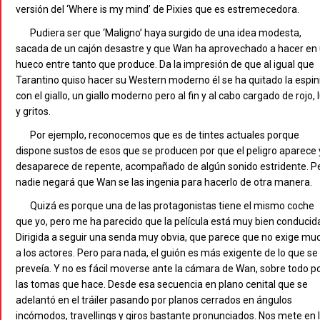
versión del ‘Where is my mind’ de Pixies que es estremecedora.
Pudiera ser que ‘Maligno’ haya surgido de una idea modesta,
sacada de un cajón desastre y que Wan ha aprovechado a hacer en
hueco entre tanto que produce. Da la impresión de que al igual que
Tarantino quiso hacer su Western moderno él se ha quitado la espin
con el giallo, un giallo moderno pero al fin y al cabo cargado de rojo, 
y gritos.
Por ejemplo, reconocemos que es de tintes actuales porque
dispone sustos de esos que se producen por que el peligro aparece 
desaparece de repente, acompañado de algún sonido estridente. P
nadie negará que Wan se las ingenia para hacerlo de otra manera.
Quizá es porque una de las protagonistas tiene el mismo coche
que yo, pero me ha parecido que la película está muy bien conducid
Dirigida a seguir una senda muy obvia, que parece que no exige mu
a los actores. Pero para nada, el guión es más exigente de lo que se
preveía. Y no es fácil moverse ante la cámara de Wan, sobre todo p
las tomas que hace. Desde esa secuencia en plano cenital que se
adelantó en el tráiler pasando por planos cerrados en ángulos
incómodos, travellings y giros bastante pronunciados. Nos mete en 