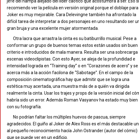
jefe del hampa alejado del líder caótico que acostumbra a ser. Eso sí
recomiendo ver la película en versión original porque el doblaje para 
Joker es muy mejorable. Cara Delevingne también ha afrontado la
difícil tarea de interpretar a dos personajes en uno resultando ser u
gran bruja y una excelente mujer atormentada.
Otra lacra que arrastra la cinta es su batiburrillo musical. Pese a
conformar un grupo de buenos temas estos están usados sin buen
criterio e introducidos de mala manera. Resulta ser una sobrecarga
escenas videoclipistas. Con esto Ayer, se aleja de la profundidad e
intensidad lograda en “Training day” o en “Corazones de acero” y se
acerca más a la acción facilona de “Sabotage”. En el campo de la
composición cinematográfica hay que admitir que se logra una
estética muy acertada, una muestra más de a quién va dirigida
realmente la cinta. Usar los trajes y props de la versión inicial del có
habría sido un error. Además Roman Vasyanov ha estado muy bien
con su fotografía.
No podrían faltar los múltiples huevos de pascua, siempre
agradecidos. El guiño al Joker de Alex Ross es el más destacable un
al pequeño reconocimiento hacía John Ostrander (autor del cómic)
que se puede ver en un edificio.