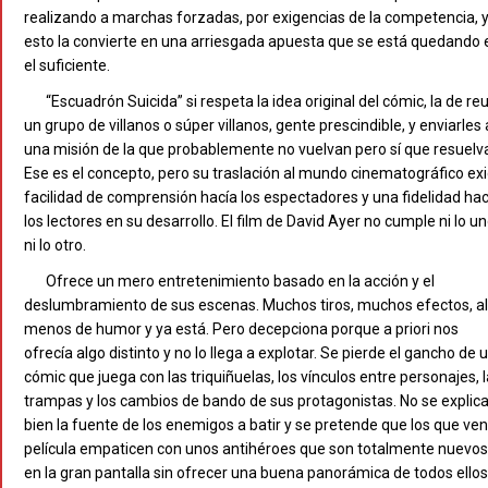
realizando a marchas forzadas, por exigencias de la competencia, 
esto la convierte en una arriesgada apuesta que se está quedando 
el suficiente.
“Escuadrón Suicida” si respeta la idea original del cómic, la de reu
un grupo de villanos o súper villanos, gente prescindible, y enviarles 
una misión de la que probablemente no vuelvan pero sí que resuelv
Ese es el concepto, pero su traslación al mundo cinematográfico ex
facilidad de comprensión hacía los espectadores y una fidelidad hac
los lectores en su desarrollo. El film de David Ayer no cumple ni lo u
ni lo otro.
Ofrece un mero entretenimiento basado en la acción y el
deslumbramiento de sus escenas. Muchos tiros, muchos efectos, a
menos de humor y ya está. Pero decepciona porque a priori nos
ofrecía algo distinto y no lo llega a explotar. Se pierde el gancho de 
cómic que juega con las triquiñuelas, los vínculos entre personajes, 
trampas y los cambios de bando de sus protagonistas. No se explic
bien la fuente de los enemigos a batir y se pretende que los que ven
película empaticen con unos antihéroes que son totalmente nuevos
en la gran pantalla sin ofrecer una buena panorámica de todos ellos