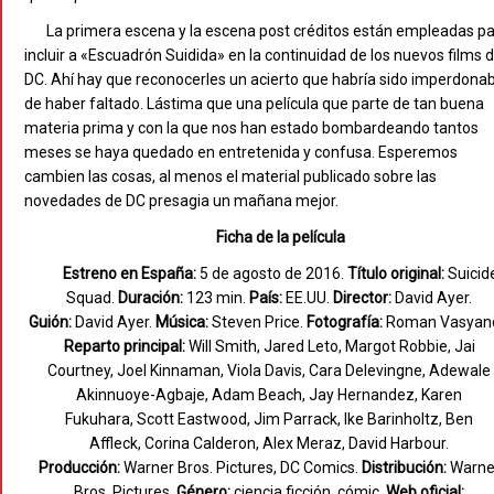
La primera escena y la escena post créditos están empleadas p
incluir a «Escuadrón Suidida» en la continuidad de los nuevos films 
DC. Ahí hay que reconocerles un acierto que habría sido imperdona
de haber faltado. Lástima que una película que parte de tan buena
materia prima y con la que nos han estado bombardeando tantos
meses se haya quedado en entretenida y confusa. Esperemos
cambien las cosas, al menos el material publicado sobre las
novedades de DC presagia un mañana mejor.
Ficha de la película
Estreno en España:
5 de agosto de 2016.
Título original:
Suicid
Squad.
Duración:
123 min.
País:
EE.UU.
Director:
David Ayer.
Guión:
David Ayer.
Música:
Steven Price.
Fotografía:
Roman Vasyano
Reparto principal:
Will Smith, Jared Leto, Margot Robbie, Jai
Courtney, Joel Kinnaman, Viola Davis, Cara Delevingne, Adewale
Akinnuoye-Agbaje, Adam Beach, Jay Hernandez, Karen
Fukuhara, Scott Eastwood, Jim Parrack, Ike Barinholtz, Ben
Affleck, Corina Calderon, Alex Meraz, David Harbour.
Producción:
Warner Bros. Pictures, DC Comics.
Distribución:
Warne
Bros. Pictures.
Género:
ciencia ficción, cómic.
Web oficial: