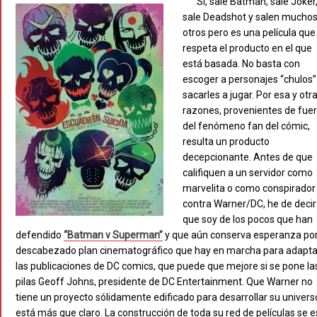
Sí, sale Batman, sale Joker
sale Deadshot y salen mucho
otros pero es una película que
respeta el producto en el que
está basada. No basta con
escoger a personajes “chulos”
sacarles a jugar. Por esa y otr
razones, provenientes de fue
del fenómeno fan del cómic,
resulta un producto
decepcionante. Antes de que
califiquen a un servidor como
marvelita o como conspirador
contra Warner/DC, he de decir
que soy de los pocos que han
defendido
“Batman v Superman”
y que aún conserva esperanza por
descabezado plan cinematográfico que hay en marcha para adapta
las publicaciones de DC comics, que puede que mejore si se pone la
pilas Geoff Johns, presidente de DC Entertainment. Que Warner no
tiene un proyecto sólidamente edificado para desarrollar su univers
está más que claro. La construcción de toda su red de películas se e