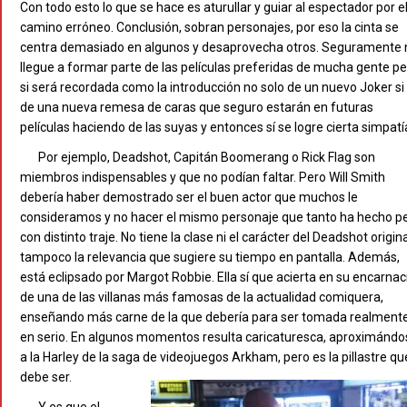
Con todo esto lo que se hace es aturullar y guiar al espectador por e
camino erróneo. Conclusión, sobran personajes, por eso la cinta se
centra demasiado en algunos y desaprovecha otros. Seguramente 
llegue a formar parte de las películas preferidas de mucha gente p
si será recordada como la introducción no solo de un nuevo Joker si
de una nueva remesa de caras que seguro estarán en futuras
películas haciendo de las suyas y entonces sí se logre cierta simpatí
Por ejemplo, Deadshot, Capitán Boomerang o Rick Flag son
miembros indispensables y que no podían faltar. Pero Will Smith
debería haber demostrado ser el buen actor que muchos le
consideramos y no hacer el mismo personaje que tanto ha hecho p
con distinto traje. No tiene la clase ni el carácter del Deadshot origina
tampoco la relevancia que sugiere su tiempo en pantalla. Además,
está eclipsado por Margot Robbie. Ella sí que acierta en su encarnac
de una de las villanas más famosas de la actualidad comiquera,
enseñando más carne de la que debería para ser tomada realment
en serio. En algunos momentos resulta caricaturesca, aproximándo
a la Harley de la saga de videojuegos Arkham, pero es la pillastre qu
debe ser.