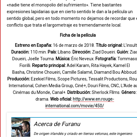
«nadie tiene el monopolio del sufrimiento». Tiene bastantes
expresiones lapidarias que en cierto sentido le dan a la película un
sentido global, pero en todo momento no dejamos de recordar que 
conflicto que trata el largometraje es tremendamente local.
Ficha de la película
Estreno en España:
16 de marzo de 2018.
Título original:
L’insult
Duración:
110 min.
País:
Líbano.
Dirección:
Ziad Doueiri.
Guión:
Zia
Doueiri, Joelle Touma.
Música:
Éric Neveux.
Fotografía:
Tommas
Fiorilli.
Reparto principal:
Adel Karam, Rita Hayek, Kamel El
Basha, Christine Choueiri, Camille Salamé, Diamand Bou Abboud
Producción:
Ezekiel Films, Scope Pictures, Tessalit Productions, Ro
International, Cohen Media Group, Ciné+, Douri Films, CNC, L’Aide a
Cinémas du Monde, Canal+.
Distribución:
Sherlock FIlms.
Género:
drama.
Web oficial:
http://www.en.rouge-
international.com/movie/450/
Acerca de Furanu
De origen irlandés y criado en tierras vetonas, este ingeniero