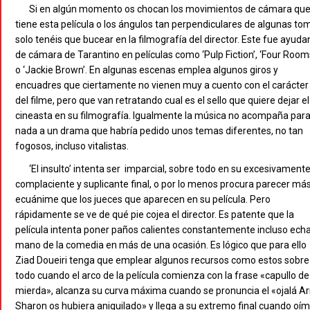
Si en algún momento os chocan los movimientos de cámara qu
tiene esta película o los ángulos tan perpendiculares de algunas to
solo tenéis que bucear en la filmografía del director. Este fue ayuda
de cámara de Tarantino en películas como ‘Pulp Fiction’, ‘Four Room
o ‘Jackie Brown’. En algunas escenas emplea algunos giros y
encuadres que ciertamente no vienen muy a cuento con el carácter
del filme, pero que van retratando cual es el sello que quiere dejar el
cineasta en su filmografía. Igualmente la música no acompaña par
nada a un drama que habría pedido unos temas diferentes, no tan
fogosos, incluso vitalistas.
‘El insulto’ intenta ser imparcial, sobre todo en su excesivament
complaciente y suplicante final, o por lo menos procura parecer má
ecuánime que los jueces que aparecen en su película. Pero
rápidamente se ve de qué pie cojea el director. Es patente que la
película intenta poner paños calientes constantemente incluso ech
mano de la comedia en más de una ocasión. Es lógico que para ello
Ziad Doueiri tenga que emplear algunos recursos como estos sobre
todo cuando el arco de la película comienza con la frase «capullo de
mierda», alcanza su curva máxima cuando se pronuncia el «ojalá Ar
Sharon os hubiera aniquilado» y llega a su extremo final cuando oí