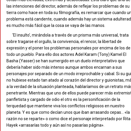
las intenciones del director, además de reflejar los problemas de su
tierra como hace en toda su filmografía, es remarcar que cuando u
problema está candente, cuando además hay un sistema adulterad
es mucho más fácil que la cosa se vaya de las manos.
‘El insulto’, mirándola a través de un prisma más universal, trata
sobre tragarse el orgullo, la convivencia, el rencor, la libertad de
expresión y el poner los problemas personales por encima de los de
todo un pueblo. Para ello dos actores Adel Karam (Tony) Kamel El
Basha (Yasser) se han sumergido en un duelo interpretativo que
debería haber sido más intenso aunque ambos encarnan a sus
personajes por separado de un modo irreprochable y cabal. Si su gu
no hubiese estado tan atado al corazón del director y guionistas, m
a la verdad de la situación planteada, hablaríamos de un retrato má
penetrante. Mientras que uno de ellos puede parecer más extremist
panfletista y cargado de odio el otro es la personificación de la
terquedad que mantiene viva los conflictos religiosos en nuestro
planeta. Y es que como decían unos que iban arrasando cepas… «la
razón no se reparte» o como dice el personaje interpretado por Rita
Hayek «arrasarías todo y aún así no pasarías página».