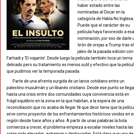
haber estado entre las
nominadas al Oscar en la
categoría de Habla No Inglesa
Puede que el carácter de su
película haya favorecido a es
nominación, por eso de darle 
tirón de orejas a Trump tras el
jaleo de la pasada edición con
Farhadi y ‘El viajante’. Desde luego la película también toca un tema
delicado pero su tratamiento es menos sutil y efectivo que la pelícu
que pudimos ver la temporada pasada.
Parte de una afrenta surgida de un lance cotidiano entre un
palestino musulmán y un libanés cristiano. Desde ese punto se llega
hasta una crisis entre dos comunidades cuya convivencia está en
frágil equilibrio en la zona en la que habitan, a la espera de una
reconciliación que no acaba de llegar. Ni que decir tiene que la pelícu
sirve como proyector de los enfrentamientos históricos vividos en 
región desde hace años y años. A partir de unas palabras la bola
comienza a crecer, el problema empieza a escalar niveles hasta las
cotas más elevadas, extremas y desbocadas. Está claro que una de