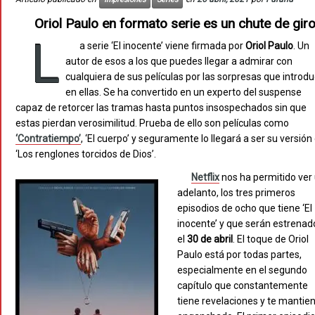
Oriol Paulo en formato serie es un chute de gir
L
a serie ‘El inocente’ viene firmada por
Oriol Paulo
. Un
autor de esos a los que puedes llegar a admirar con
cualquiera de sus películas por las sorpresas que introd
en ellas. Se ha convertido en un experto del suspense
capaz de retorcer las tramas hasta puntos insospechados sin que
estas pierdan verosimilitud. Prueba de ello son películas como
‘Contratiempo’
, ‘El cuerpo’ y seguramente lo llegará a ser su versión
‘Los renglones torcidos de Dios’.
Netflix
nos ha permitido ver
adelanto, los tres primeros
episodios de ocho que tiene ‘El
inocente’ y que serán estrenad
el
30 de abril
. El toque de Oriol
Paulo está por todas partes,
especialmente en el segundo
capítulo que constantemente
tiene revelaciones y te mantie