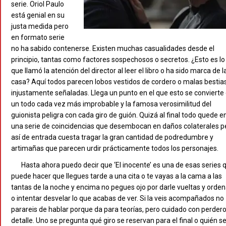
serie. Oriol Paulo
está genial en su
justa medida pero
en formato serie
no ha sabido contenerse. Existen muchas casualidades desde el
principio, tantas como factores sospechosos o secretos. ¿Esto es lo
que llamó la atención del director al leer el libro o ha sido marca de l
casa? Aquí todos parecen lobos vestidos de cordero o malas bestia
injustamente señaladas. Llega un punto en el que esto se convierte
un todo cada vez más improbable y la famosa verosimilitud del
guionista peligra con cada giro de guión. Quizá al final todo quede e
una serie de coincidencias que desembocan en daños colaterales p
así de entrada cuesta tragar la gran cantidad de podredumbre y
artimañas que parecen urdir prácticamente todos los personajes.
Hasta ahora puedo decir que ‘El inocente’ es una de esas series 
puede hacer que llegues tarde a una cita o te vayas a la cama a las
tantas de la noche y encima no pegues ojo por darle vueltas y orden
o intentar desvelar lo que acabas de ver. Si la veis acompañados no
parareis de hablar porque da para teorías, pero cuidado con perder
detalle. Uno se pregunta qué giro se reservan para el final o quién s