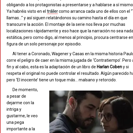
obligando a los protagonistas a presentarse y a hablarse a sí mismo
Ya habréis visto en el
tráiler
como arranca cada uno de ellos con el 
llamas…” y así siguen relatándonos su camino hasta el día en que
transcurre la acción. El montaje de la serie nos lleva por muchas
localizaciones rápidamente y eso hace que la narración no sea nad
estática, pero como digo, al menos al principio, procura centrarse en
figura de un solo personaje por episodio.
Al tener a Coronado, Wagener y Casas en la misma historia Paul
corre el peligro de caer en la misma jugada de ‘Contratiempo’. Pero 
fin y al cabo, esta es la adaptación de un libro de
Harlan Coben
y si
respeta el original no puede controlar el resultado. Algún parecido h
pero ‘El inocente’ tiene un toque más… malsano y retorcido.
De momento,
a pesar de
dejarme con la
intriga y
gustarme, le veo
una pega
importante a la