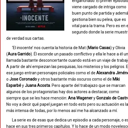
enganchado. El primer episodi
viene cargado de intriga como
buen punto de partida y adem
gestiona bien su pelea, que es
vital para la trama. Pero es en e
segundo donde la serie muest
de verdad sus cartas.
‘El inocente’ nos cuenta la historia de Mat (
Mario Casas
) y Olivia
(
Aura Garrido
). Él esconde un pasado conflictivo y ella le hace a él u
llamada bastante desconcertante cuando está en un viaje de trabaj
A partir de ahí empiezan las pesquisas, los misterios y los peligros. 
ese juego entran personajes policiales como el de
Alexandra Jimén
o
Jose Coronado
y otros bastante más oscuros como el de
Miki
Esparbé
y
Juana Acosta
. Pero aparte del trabajazo que se marcan
algunos de los protagonistas hay dos actores a destacar, como
siempre que se les hace mención:
Ana Wagener
y
Gonzalo de Castr
No voy a decir qué papel juegan en todo esto pero su actuación es l
más intensa de todas, por lo menos así me ha alcanzado a mí.
La serie es de esas que dedica un episodio a cada personaje, o e
hace en sus tres primeros capítulos. Y lo hace de un modo novelesc