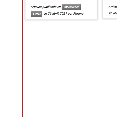
Artículo publicado en
Artíc
Impresiones
26 abr
en
26 abril, 2021
por
Furanu
Series