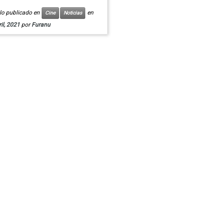
ulo publicado en
en
Cine
Noticias
il, 2021
por
Furanu