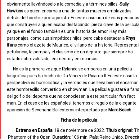
obviamente llevándoselo a la comedia y a términos pillos.
Sally
Hawkins
es quien encarna a una de tantas mujeres emplazadas
detrás del hombre protagonista. En este caso una de esas persona
que construyen a quien acaba destacando, pieza clave de la películ
ya que en el fondo también es una
historia de amor. Hay más
personajes, como sus simpáticos hijos, pero cabe destacar a
Rhys
Ifans
como el azote de Maurice, el villano de la historia. Representa 
petulancia, la pompa y el clasismo de un deporte que siempre ha
estado sobrevalorado, en mérito y en recursos.
No es la primera vez que Rylance se embarca en una película
biográfica pues ha hecho de Da Vinci y de Ricardo II. En este caso la
perspectiva es humorística y la verdad es que lleva bien el encarnar
este hombrecillo convertido en showman. La película gustará a fan
del golf o del deporte que no conociesen a este particular fun fact
man. En el caso de los españoles, tenemos el regalo de la elegante
aparición de Severiano Ballesteros interpretado por
Marc Bosch
.
Ficha de la película
Estreno en España:
18 de noviembre de 2022.
Título original:
Th
Phantom of the Open.
Duración:
106 min.
País:
Reino Unido.
Direcci