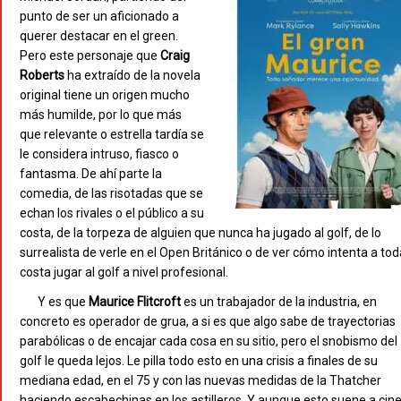
punto de ser un aficionado a
querer destacar en el green.
Pero este personaje que
Craig
Roberts
ha extraído de la novela
original
tiene un origen mucho
más humilde, por lo que más
que relevante o estrella tardía se
le considera intruso, fiasco o
fantasma. De ahí parte la
comedia, de las risotadas que se
echan los rivales o el público a su
costa, de la torpeza de alguien que nunca ha jugado al golf, de lo
surrealista de verle en el Open Británico o de ver cómo intenta a tod
costa jugar al golf a nivel profesional.
Y es que
Maurice Flitcroft
es un trabajador de la industria, en
concreto es operador de grua, a si es que algo sabe de trayectorias
parabólicas o de encajar cada cosa en su sitio, pero el snobismo del
golf le queda lejos. Le pilla todo esto en una crisis a finales de su
mediana edad, en el 75 y con las nuevas medidas de la Thatcher
haciendo escabechinas en los astilleros. Y aunque esto suene a cin