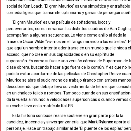
social de Ken Loach, ‘El gran Maurice’ es una simpática y entrañable
comedia ligera que transmite optimismo y ganas de perseguir sueñ
‘El gran Maurice’ es una película de soñadores, locos y
perseverantes, como remarcan los distintos cuadros de Van Gogh 
acompañan a algunas secuencias. Le viene como anillo al dedo la
frase de Oscar Wilde “vivimos en el fango mirando a las estrellas”. P
que aquí un hombre intenta adentrarse en un mundo que le niega el
acceso, que no cree en sus capacidades o en su espíritu de
superación. Es como si fuese una versión cómica de Superman de l
clase obrera, buscando hacer algo fuera de lo común. Y es que no h
podido evitar acordarme de las películas de Christopher Reeve cua
Maurice se abre el sucio mono de trabajo tirando con ambas manos
descubriendo que debajo lleva su vestimenta de héroe, que consist
en un chaleco tejido a rombos. Tampoco cuando en sus ensoñacion
da la vuelta al mundo a velocidades supersónicas o cuando vemos 
su coche lleva en la matrícula Kal-EB.
Esta historia con base real se sostiene en gran parte por la la
candidez, inocencia y sinvergonzonería. que
Mark Rylance
aporta al
personaje. Hace un trabajo similar al de ‘El puente de los espías’ per