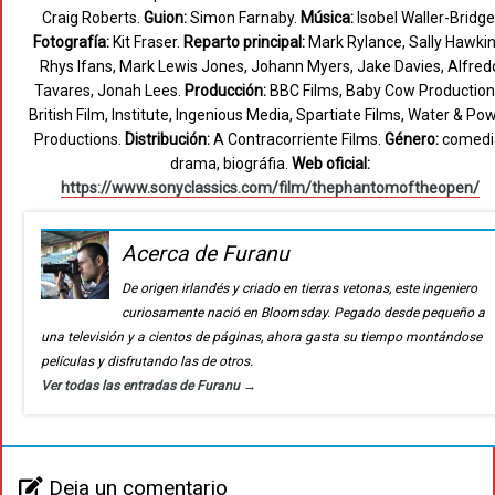
Craig Roberts.
Guion:
Simon Farnaby.
Música:
Isobel Waller-Bridge
Fotografía:
Kit Fraser.
Reparto principal:
Mark Rylance, Sally Hawkin
Rhys Ifans, Mark Lewis Jones, Johann Myers, Jake Davies, Alfred
Tavares, Jonah Lees.
Producción:
BBC Films, Baby Cow Production
British Film, Institute, Ingenious Media, Spartiate Films, Water & Po
Productions.
Distribución:
A Contracorriente Films.
Género:
comedi
drama, biográfia.
Web oficial:
https://www.sonyclassics.com/film/thephantomoftheopen/
Acerca de Furanu
De origen irlandés y criado en tierras vetonas, este ingeniero
curiosamente nació en Bloomsday. Pegado desde pequeño a
una televisión y a cientos de páginas, ahora gasta su tiempo montándose
películas y disfrutando las de otros.
Ver todas las entradas de Furanu
→
Deja un comentario