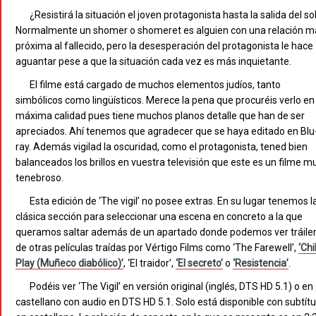
¿Resistirá la situación el joven protagonista hasta la salida del so
Normalmente un shomer o shomeret es alguien con una relación m
próxima al fallecido, pero la desesperación del protagonista le hace
aguantar pese a que la situación cada vez es más inquietante.
El filme está cargado de muchos elementos judíos, tanto
simbólicos como lingüísticos. Merece la pena que procuréis verlo en
máxima calidad pues tiene muchos planos detalle que han de ser
apreciados. Ahí tenemos que agradecer que se haya editado en Blu
ray. Además vigilad la oscuridad, como el protagonista, tened bien
balanceados los brillos en vuestra televisión que este es un filme m
tenebroso.
Esta edición de ‘The vigil’ no posee extras. En su lugar tenemos l
clásica sección para seleccionar una escena en concreto a la que
queramos saltar además de un apartado donde podemos ver tráile
de otras películas traídas por Vértigo Films como ‘The Farewell’,
‘Chi
Play (Muñeco diabólico)’
, ‘El traidor’,
‘El secreto’
o
‘Resistencia’
.
Podéis ver ‘The Vigil’ en versión original (inglés, DTS HD 5.1) o en
castellano con audio en DTS HD 5.1. Solo está disponible con subtítu