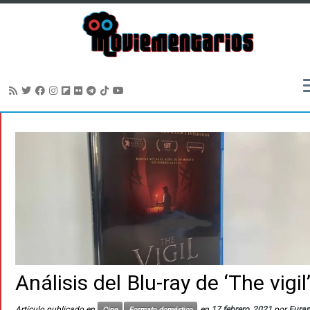
Saltar
al
contenido
Análisis del Blu-ray de ‘The vigil
Artículo publicado en
en
17 febrero, 2021
por
Fura
Cine
Formato doméstico