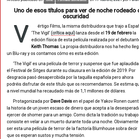
Uno de esos títulos para ver de noche rodeado 
oscuridad
V
értigo Films, la misma distribuidora que trajo a Espa
‘The Vigil’
(crítica aquí)
lanza desde el
19 de febrero
la
edición física de esta película realizada por el debutant
Keith Thomas
. La propia distribuidora nos ha hecho lleg
un Blu-ray y os contamos cómo es esta edición.
‘The Vigil’ es una película de terror y suspense que fue aplaudida
el Festival de Sitges durante su clausura en la edición de 2019. Por
desgracia pasó desapercibida por la taquilla española pero ahora
podréis disfrutar de este título que os recomendamos. Se estima q
a nivel mundial ha recaudado más de 1,1 millones de dólares.
Protagonizada por
Dave Davis
en el papel de Yakov Ronen cuen
la historia de un joven escaso de dinero que acepta a la desesperad
ejercer de shomer para un amigo. Como dicta la tradición su trabajo
consiste en velar a un muerto durante toda una noche. Obviamente 
ser esta una película de terror de la factoría Blumhouse sobra decir
que os esperan sustos y mucha tensión.