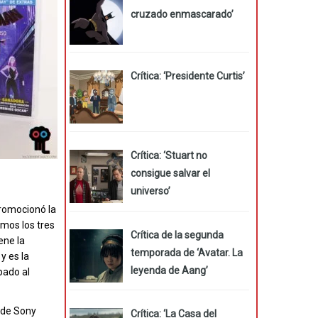
cruzado enmascarado’
Crítica: ‘Presidente Curtis’
Crítica: ‘Stuart no
consigue salvar el
universo’
promocionó la
amos los tres
Crítica de la segunda
ene la
temporada de ‘Avatar. La
y es la
leyenda de Aang’
pado al
s de Sony
Crítica: ‘La Casa del