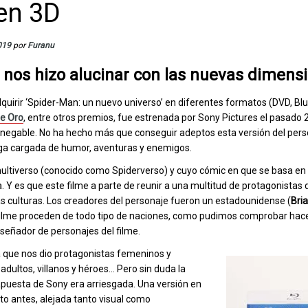
en 3D
019
por
Furanu
 nos hizo alucinar con las nuevas dimens
uirir ‘Spider-Man: un nuevo universo’ en diferentes formatos (DVD, Blu
de Oro
, entre otros premios, fue estrenada por Sony Pictures el pasado 
nnegable. No ha hecho más que conseguir adeptos esta versión del pers
ga cargada de humor, aventuras y enemigos.
ultiverso (conocido como Spiderverso) y cuyo cómic en que se basa en 
a. Y es que este filme a parte de reunir a una multitud de protagonistas 
as culturas. Los creadores del personaje fueron un estadounidense (
Bri
el filme proceden de todo tipo de naciones, como pudimos comprobar hac
diseñador de personajes del filme.
a que nos dio protagonistas femeninos y
dultos, villanos y héroes… Pero sin duda la
apuesta de Sony era arriesgada. Una versión en
o antes, alejada tanto visual como