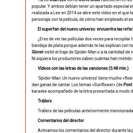
popular. Y ambos debían tener un apartado especial en
realizada a Lee en 2014 se abre este vídeo en el que l
personaje con la película, de cómo han empleado el es
El superfan del nuevo universo: encuentra las refe
¿Eres de ver las películas dos veces para recopilar
bandeja de plata porque además te las explican con to
Glover
vistió el traje de Spider-Man o a la cantidad de 
Ni siquiera los productores saben cuántas han metido 
Vídeos con las letras de las canciones (5:48 min.)
‘Spider-Man: Un nuevo universo’ tiene mucho «flo
dan ganas de cantar. Los temas «Sunflower» (de
Post
karaoke acompañado de la letra presentada a modo d
Tráilers
Tráilers de las películas anteriormente mencionad
Comentarios del director
Activamos los comentarios del director durante la p