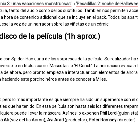
vania 3: unas vacaciones monstruosas’
o
‘Pesadillas 2: noche de Hallowee
cula, tanto del audio como del os subtítulos. También nos permiten acce
 hora de contenido adicional que se incluye en el pack. Todos los apar
ese la voz de un narrador sobre las viñetas de un cómic.
disco de la película (1h aprox.)
 con Spider-Ham, una de las sorpresas de la película. Su realizador ha 
verso’ o en títulos como ‘Mascotas’ o ‘El Grinch’. La animación evoca a 
esca de ahora, pero pronto empieza a interactuar con elementos de ahor
a haciendo este porcino héroe antes de conocer a Miles.
o pero lo más importante es que siempre ha sido un superhéroe con el 
les que ha tenido. En esta película son hasta seis los diferentes trepa
lquiera puede llevar la máscara. Así nos lo exponen
Phil Lord
(guionista
a Ali
(voz del tío Aaron),
Avi Arad
(productor),
Peter Ramsey
(director)