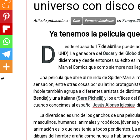
universo con disco 
Artículo publicado en
en
7 mayo, 2
Cine
Formato doméstico
Ya tenemos la película que
D
esde el pasado
17 de abril
se puede adq
UHD). La ganadora del
Oscar
y del
Globo 
diciembre y desde entonces su éxito es i
Marvel Comics que como siempre nos lle
Una película que abre al mundo de Spider-Man al m
sensación, entre otras cosas por su latino protagonist
índole también agrupa a diferentes artistas de distint
Bendis
) y una italiana (
Sara Pichelli
) y los artífices d
cuando conocimos al español
Jesús Alonso Iglesias
, 
La diversidad es uno de los ganchos de una películ
masculinos, humanos, animales y robóticos, jóvenes y a
animación es lo que nos tenía a todos pendientes. La 
dibujos del hombre araña como nunca la habíamos vist