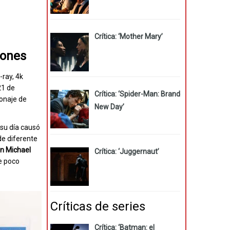
Crítica: ‘Mother Mary’
iones
-ray, 4k
21 de
Crítica: ‘Spider-Man: Brand
onaje de
New Day’
su día causó
de diferente
an Michael
Crítica: ‘Juggernaut’
e poco
Críticas de series
Crítica: ‘Batman: el