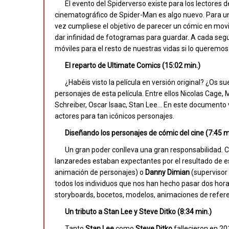
El evento del Spiderverso existe para los lectores
cinematográfico de Spider-Man es algo nuevo. Para u
vez cumpliese el objetivo de parecer un cómic en mov
dar infinidad de fotogramas para guardar. A cada seg
móviles para el resto de nuestras vidas si lo queremos 
El reparto de Ultimate Comics (15:02 min.)
¿Habéis visto la película en versión original? ¿Os 
personajes de esta película. Entre ellos Nicolas Cage,
Schreiber, Oscar Isaac, Stan Lee… En este documento 
actores para tan icónicos personajes.
Diseñando los personajes de cómic del cine (7:45 m
Un gran poder conlleva una gran responsabilidad.
lanzaredes estaban expectantes por el resultado de es
animación de personajes) o
Danny Dimian
(supervisor 
todos los individuos que nos han hecho pasar dos hora
storyboards, bocetos, modelos, animaciones de refer
Un tributo a Stan Lee y Steve Ditko (8:34 min.)
Tanto
Stan Lee
como
Steve Ditko
fallecieron en 20