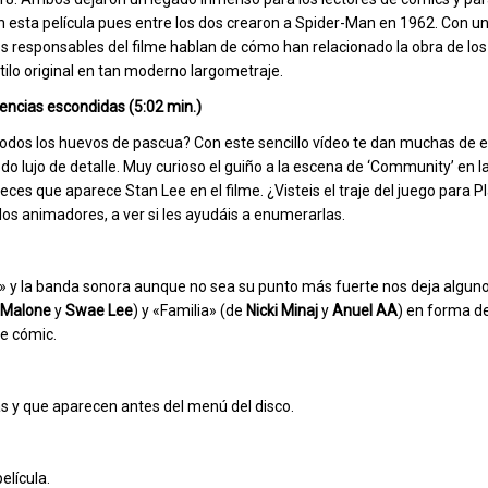
 esta película pues entre los dos crearon a Spider-Man en 1962. Con un
os responsables del filme hablan de cómo han relacionado la obra de los
tilo original en tan moderno largometraje.
rencias escondidas (5:02 min.)
 todos los huevos de pascua? Con este sencillo vídeo te dan muchas de e
do lujo de detalle. Muy curioso el guiño a la escena de ‘Community’ en 
veces que aparece Stan Lee en el filme. ¿Visteis el traje del juego para 
los animadores, a ver si les ayudáis a enumerarlas.
w» y la banda sonora aunque no sea su punto más fuerte nos deja algu
 Malone
y
Swae Lee
) y «Familia» (de
Nicki Minaj
y
Anuel AA
) en forma de
e cómic.
as y que aparecen antes del menú del disco.
elícula.