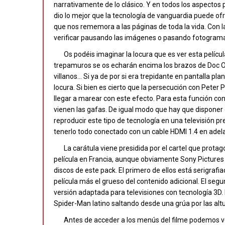
narrativamente de lo clásico. Y en todos los aspectos 
dio lo mejor que la tecnología de vanguardia puede of
que nos rememora a las páginas de toda la vida. Con la 
verificar pausando las imágenes o pasando fotogram
Os podéis imaginar la locura que es ver esta películ
trepamuros se os echarán encima los brazos de Doc Ock
villanos… Si ya de por si era trepidante en pantalla p
locura. Si bien es cierto que la persecución con Peter 
llegar a marear con este efecto. Para esta función con 
vienen las gafas. De igual modo que hay que disponer
reproducir este tipo de tecnología en una televisión 
tenerlo todo conectado con un cable HDMI 1.4 en adela
La carátula viene presidida por el cartel que prota
película en Francia, aunque obviamente Sony Pictures 
discos de este pack. El primero de ellos está serigrafi
película más el grueso del contenido adicional. El segu
versión adaptada para televisiones con tecnología 3D. 
Spider-Man latino saltando desde una grúa por las altu
Antes de acceder a los menús del filme podemos ver