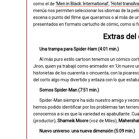
como el de
‘Men in Black: International’
,
‘Hotel transil
menús nos permiten seleccionar los idiomas de la pelí
escena o punto del filme que queramos o al más de una
presentados en formato cartucho de cómic, como si fu
Extras del 
Una trampa para Spider-Ham (4:01 min.)
Al más puro estilo cartoon tenemos un cómico corto
Jiron, quien ya trabajó como animador en ‘Un nuevo uni
historietas de los cuarenta o cincuenta, con la picar
del corto algo muy divertido y enlaza con lo que estab
Somos Spider-Man (7:51 min.)
Spider-Man siempre ha sido nuestro amigo y vecin
hemos podido identificar por los problemas tan terrena
conocemos a si es que la variedad es apabullante. Cua
(productor),
Shameik Moore
(voz de Miles),
Mahershal
Nuevo universo: una nueva dimensión (5:09 min.)