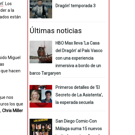
n’
. Los
Dragón’ temporada 3
der a la
tados están
Últimas noticias
HBO Max lleva ‘La Casa
del Dragón’ al País Vasco
sido Miguel
con una experiencia
las
inmersiva a bordo de un
a que hacen
barco Targaryen
Primeros detalles de ‘El
Secreto de La Asistenta’,
que nos
la esperada secuela
muros los que
),
Chris Miller
…
San Diego Comic-Con
Málaga suma 15 nuevos