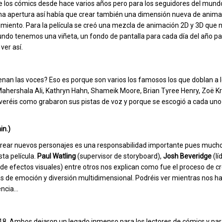
 de los cómics desde hace varios años pero para los seguidores del mund
na apertura así había que crear también una dimensión nueva de animac
imiento. Para la película se creó una mezcla de animación 2D y 3D que
undo tenemos una viñeta, un fondo de pantalla para cada día del año p
ver así.
suenan las voces? Eso es porque son varios los famosos los que doblan a 
 Mahershala Ali, Kathryn Hahn, Shameik Moore, Brian Tyree Henry, Zoë Kra
veréis como grabaron sus pistas de voz y porque se escogió a cada uno
in.)
 Crear nuevos personajes es una responsabilidad importante pues mucho
ta película.
Paul Watling
(supervisor de storyboard),
Josh Beveridge
(lí
de efectos visuales) entre otros nos explican como fue el proceso de c
s de emoción y diversión multidimensional. Podréis ver mientras nos h
encia…
18. Ambos dejaron un legado inmenso para los lectores de cómics y para