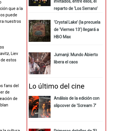
invitados, entre ellos, el
o
reparto de ‘Los Serrano’
ión que a la
 nos puede
ara nuestros
‘Crystal Lake’ (la precuela
de ‘Viernes 13’) llegará a
HBO Max
los
vitz, Liev
Jumanji: Mundo Abierto
 de estos
libera el caos
Lo último del cine
s fans del
der de
Análisis de la edición con
reación de
ablan
slipcover de ‘Scream 7’
 la cultura
Primeros detalles de ‘El