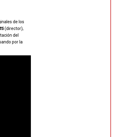
ginales de los
ti
(director),
tación del
asando por la