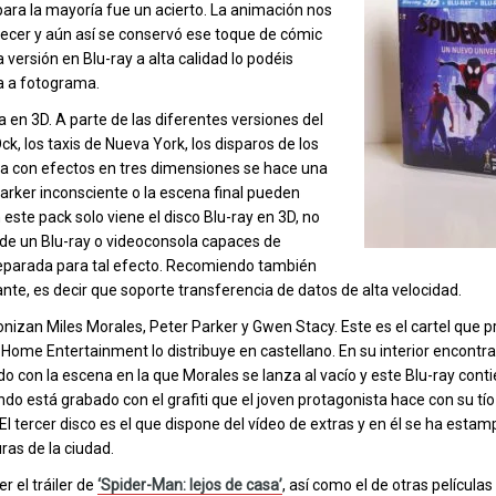
para la mayoría fue un acierto. La animación nos
recer y aún así se conservó ese toque de cómic
versión en Blu-ray a alta calidad lo podéis
a a fotograma.
a en 3D. A parte de las diferentes versiones del
, los taxis de Nueva York, los disparos de los
lana con efectos en tres dimensiones se hace una
Parker inconsciente o la escena final pueden
este pack solo viene el disco Blu-ray en 3D, no
 de un Blu-ray o videoconsola capaces de
preparada para tal efecto. Recomiendo también
nte, es decir que soporte transferencia de datos de alta velocidad.
gonizan Miles Morales, Peter Parker y Gwen Stacy. Este es el cartel que 
Home Entertainment lo distribuye en castellano. En su interior encontr
ado con la escena en la que Morales se lanza al vacío y este Blu-ray conti
ndo está grabado con el grafiti que el joven protagonista hace con su tío 
El tercer disco es el que dispone del vídeo de extras y en él se ha estam
ras de la ciudad.
 el tráiler de
‘Spider-Man: lejos de casa’
, así como el de otras película