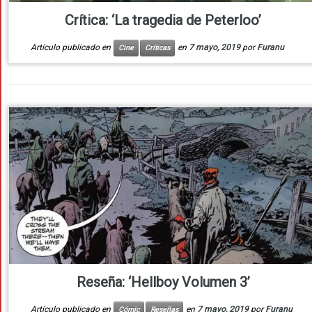
Crítica: ‘La tragedia de Peterloo’
Artículo publicado en
en
7 mayo, 2019
por
Furanu
Cine
Críticas
Reseña: ‘Hellboy Volumen 3’
Artículo publicado en
en
7 mayo, 2019
por
Furanu
Cómic
Reseñas