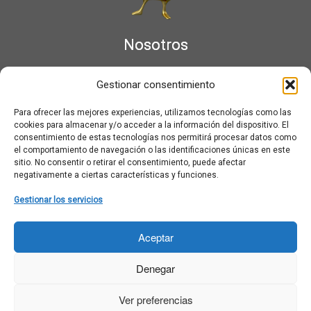
Nosotros
¿Qué es Moviementarios?
Gestionar consentimiento
Aviso legal
Bases Legales y Condiciones de los Sorteos en Moviementarios
Para ofrecer las mejores experiencias, utilizamos tecnologías como las
Más información sobre las cookies
cookies para almacenar y/o acceder a la información del dispositivo. El
Noticias al correo
consentimiento de estas tecnologías nos permitirá procesar datos como
el comportamiento de navegación o las identificaciones únicas en este
Política de cookies
sitio. No consentir o retirar el consentimiento, puede afectar
Política de cookies (UE)
negativamente a ciertas características y funciones.
Política de privacidad
Ponte en contacto con nosotros
Gestionar los servicios
Buscar:
Aceptar
Denegar
Ver preferencias