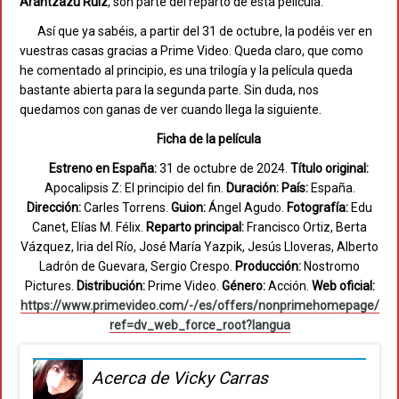
Arántzazu
Ruiz
, son parte del reparto de esta película.
Así que ya sabéis, a partir del 31 de octubre, la podéis ver en
vuestras casas gracias a Prime Video. Queda claro, que como
he comentado al principio, es una trilogía y la película queda
bastante abierta para la segunda parte. Sin duda, nos
quedamos con ganas de ver cuando llega la siguiente.
Ficha de la película
Estreno en España:
31 de octubre de 2024.
Título original:
Apocalipsis Z: El principio del fin.
Duración:
País:
España.
Dirección:
Carles Torrens.
Guion:
Ángel Agudo.
Fotografía:
Edu
Canet, Elías M. Félix.
Reparto principal:
Francisco Ortiz, Berta
Vázquez, Iria del Río, José María Yazpik, Jesús Lloveras, Alberto
Ladrón de Guevara, Sergio Crespo.
Producción:
Nostromo
Pictures.
Distribución:
Prime Video.
Género:
Acción.
Web oficial:
https://www.primevideo.com/-/es/offers/nonprimehomepage/
ref=dv_web_force_root?langua
Acerca de Vicky Carras