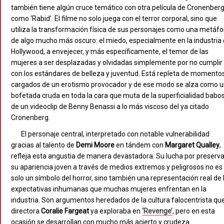
también tiene algún cruce temático con otra película de Cronenber
como ‘Rabid’. El filme no solo juega con el terror corporal, sino que
utiliza la transformación física de sus personajes como una metáfo
de algo mucho más oscuro: el miedo, especialmente en la industria
Hollywood, a envejecer, y más específicamente, el temor de las
mujeres a ser desplazadas y olvidadas simplemente por no cumplir
con los estándares de belleza y juventud. Está repleta de momento
cargados de un erotismo provocador y de ese modo se alza como 
bofetada cruda en toda la cara que muta de la superficialidad babo
de un videoclip de Benny Benassi a lo más viscoso del ya citado
Cronenberg.
El personaje central, interpretado con notable vulnerabilidad
gracias al talento de
Demi
Moore
en tándem con
Margaret Qualley
,
refleja esta angustia de manera devastadora. Su lucha por preserva
su apariencia joven a través de medios extremos y peligrosos no es
solo un símbolo del horror, sino también una representación real de 
expectativas inhumanas que muchas mujeres enfrentan en la
industria. Son argumentos heredados de la cultura falocentrista que
directora
Coralie Fargeat
ya exploraba en
‘Revenge’
, pero en esta
ocasión se desarrollan con mucho más acierto y crudeza.