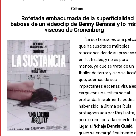
Crítica
Bofetada embadurnada de la superficialidad
babosa de un videoclip de Benny Benassi y lo má
viscoso de Cronenberg
‘La sustancia’ es una pelíc
que ha suscitado múltiples
reacciones desde su proyecci
en festivales, y no es para
menos, ya que se trata de un
thriller de terror y ciencia ficci
que, además de sus
impactantes escenas visuales
carga con una crítica social
profunda. Inicialmente podría
haber sido la última película
protagonizada por
Ray Liotta
,
pero su inesperada muerte di
lugar al fichaje
Dennis Quaid
,
quien se encargó finalmente 