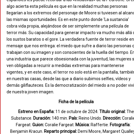
algo acierta esta película es que en la realidad muchas personas
llegarían a los extremos del personaje de Moore si tuviesen al alcan
las mismas oportunidades. Es en este punto donde ‘La sustancia’
cobra vida propia, alejándose de ser simplemente una película de
terror más. Su capacidad para generar impacto va mucho más allá 
los sustos baratos o el gore. La verdadera fuente de terror reside en
mensaje que nos entrega: el miedo que sufre a diario las personas 
trabajan con su imagen y son conscientes de la huella del tiempo. E
una industria que parece obsesionada con la juventud, las mujeres 
ven obligadas a recurrir a medidas extremas para mantenerse
vigentes, y en este caso, el terror no solo está en la pantalla, tambié
en nuestras casas, desde las que a diario subimos selfies, vídeos y
demás giliflauteces. Es la democratización del miedo a no poder vivi
de nuestra joven imagen.
Ficha de la película
Estreno en España:
11 de octubre de 2024.
Título original:
The
Substance.
Duración:
140 min.
País:
Reino Unido.
Dirección:
Corali
Fargeat.
Guion:
Coralie Fargeat.
Música:
Raffertie.
Fotografía:
Benjamin Kracun.
Reparto principal:
Demi Moore, Margaret Qualley