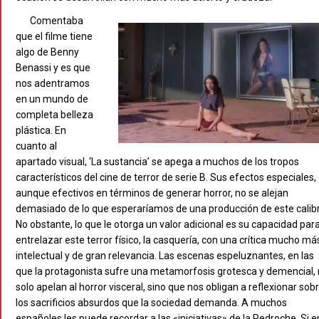
Comentaba
que el filme tiene
algo de Benny
Benassi y es que
nos adentramos
en un mundo de
completa belleza
plástica. En
cuanto al
apartado visual, ‘La sustancia’ se apega a muchos de los tropos
característicos del cine de terror de serie B. Sus efectos especiales,
aunque efectivos en términos de generar horror, no se alejan
demasiado de lo que esperaríamos de una producción de este calibr
No obstante, lo que le otorga un valor adicional es su capacidad par
entrelazar este terror físico, la casquería, con una crítica mucho má
intelectual y de gran relevancia. Las escenas espeluznantes, en las
que la protagonista sufre una metamorfosis grotesca y demencial,
solo apelan al horror visceral, sino que nos obligan a reflexionar sob
los sacrificios absurdos que la sociedad demanda. A muchos
españoles les puede recordar a las «iniciativas» de la Pedroche. Si e