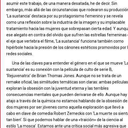
asumir este trabajo, de una manera desatada, he de decir. Sin
embargo, más allá de las circunstancias que rodearon su producció
‘La sustancia’ destaca por su protagonismo femenino y se revela
como una reflexión sobre la industria de la imagen y su implacable
tratamiento hacia las mujeres que sobrepasan cierta edad. Y aunq
ese alegato en contra del olvido que sufren las estrellas femeninas
el eje que vertebra el filme, ‘La sustancia’ funciona también como
hipérbole hacia la presión de los cánones estéticos promovidos por 
redes sociales.
Una de las claves para entender el género en el que se mueve ‘L
sustancia’ es su conexión con la película de culto de serie B,
‘Rejuvenatrix’ de Brian Thomas Jones. Aunque no se trata de un
remake oficial, las similitudes temáticas son claras: ambas películas
exploran la obsesión con la juventud eterna y las terribles
consecuencias mentales que pueden derivarse de ello. Aunque hay
atajo a través de la química no estamos hablando de la obsesión de
dos mujeres por ser jóvenes como aquella exploración que llevó a
cabo en clave de comedia Robert Zemeckis con ‘La muerte os sient
tan bien’. Si que podemos hablar de una «traición» de la ciencia al
estilo ‘La mosca’. Estamos ante una crítica social más agresiva que