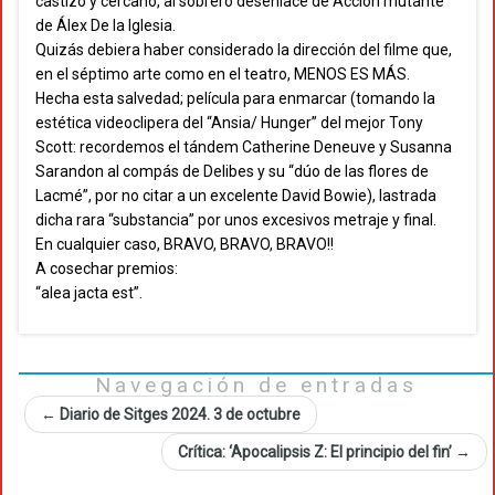
castizo y cercano, al sobrero desenlace de Acción mutante
de Álex De la Iglesia.
Quizás debiera haber considerado la dirección del filme que,
en el séptimo arte como en el teatro, MENOS ES MÁS.
Hecha esta salvedad; película para enmarcar (tomando la
estética videoclipera del “Ansia/ Hunger” del mejor Tony
Scott: recordemos el tándem Catherine Deneuve y Susanna
Sarandon al compás de Delibes y su “dúo de las flores de
Lacmé”, por no citar a un excelente David Bowie), lastrada
dicha rara “substancia” por unos excesivos metraje y final.
En cualquier caso, BRAVO, BRAVO, BRAVO!!
A cosechar premios:
“alea jacta est”.
Navegación de entradas
←
Diario de Sitges 2024. 3 de octubre
Crítica: ‘Apocalipsis Z: El principio del fin’
→