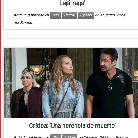
Lejárraga’
Artículo publicado en
en
16 enero, 2023
Cine
Críticas
Español
por
Furanu
Crítica: ‘Una herencia de muerte’
Artículo publicado en
en
16 enero, 2023
por
Furanu
Cine
Críticas