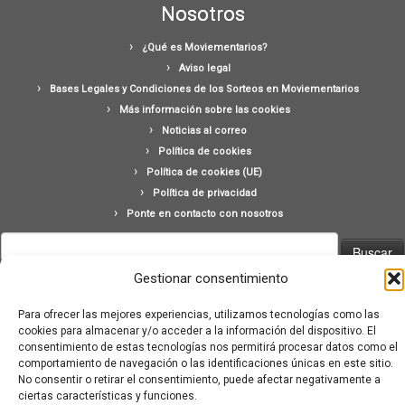
Nosotros
¿Qué es Moviementarios?
Aviso legal
Bases Legales y Condiciones de los Sorteos en Moviementarios
Más información sobre las cookies
Noticias al correo
Política de cookies
Política de cookies (UE)
Política de privacidad
Ponte en contacto con nosotros
Buscar:
Gestionar consentimiento
Para ofrecer las mejores experiencias, utilizamos tecnologías como las
cookies para almacenar y/o acceder a la información del dispositivo. El
consentimiento de estas tecnologías nos permitirá procesar datos como el
comportamiento de navegación o las identificaciones únicas en este sitio.
·
© 2026
Moviementarios
·
Funciona con
·
No consentir o retirar el consentimiento, puede afectar negativamente a
Diseñado con el
Tema Customizr
·
ciertas características y funciones.