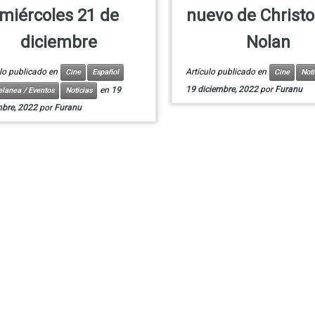
miércoles 21 de
nuevo de Christ
diciembre
Nolan
ulo publicado en
Artículo publicado en
Cine
Español
Cine
Noti
19 diciembre, 2022
por
Furanu
en
19
elanea / Eventos
Noticias
mbre, 2022
por
Furanu