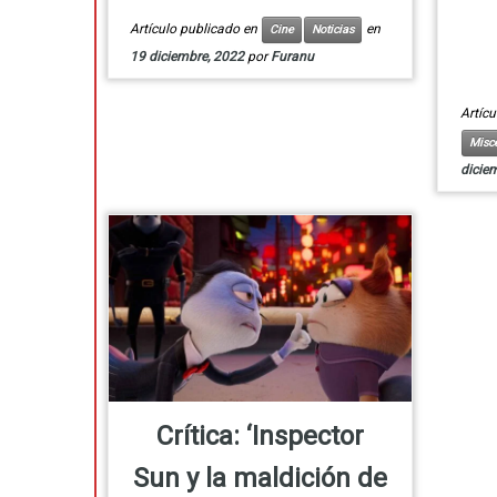
Artículo publicado en
en
Cine
Noticias
19 diciembre, 2022
por
Furanu
Artíc
Misc
dicie
Crítica: ‘Inspector
Sun y la maldición de