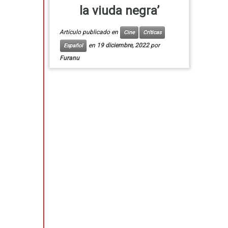
la viuda negra’
Artículo publicado en
Cine
Críticas
en
19 diciembre, 2022
por
Español
Furanu