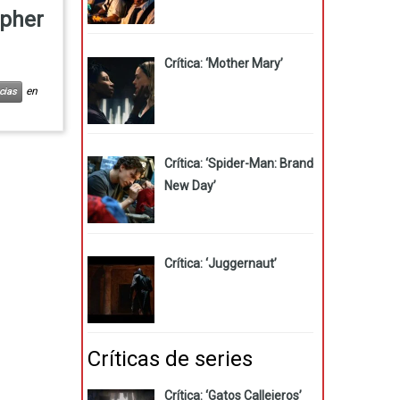
opher
Crítica: ‘Mother Mary’
en
cias
Crítica: ‘Spider-Man: Brand
New Day’
Crítica: ‘Juggernaut’
Críticas de series
Crítica: ‘Gatos Callejeros’