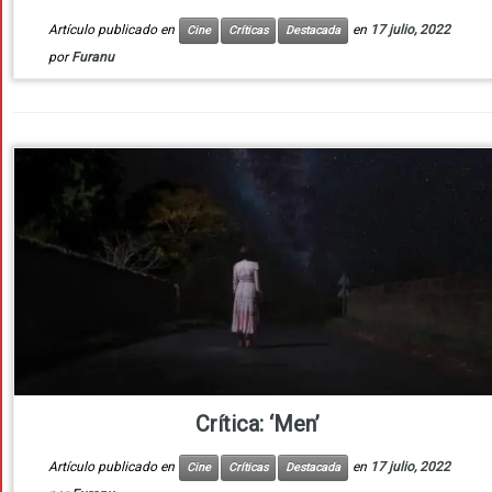
Artículo publicado en
en
17 julio, 2022
Cine
Críticas
Destacada
por
Furanu
Crítica: ‘Men’
Artículo publicado en
en
17 julio, 2022
Cine
Críticas
Destacada