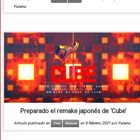
Furanu
Preparado el remake japonés de ‘Cube’
Artículo publicado en
en
6 febrero, 2021
por
Furanu
Cine
Noticias