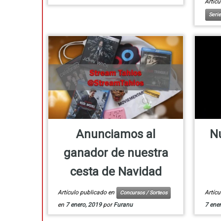
Artíc
Serie
Anunciamos al
N
ganador de nuestra
cesta de Navidad
Artículo publicado en
Artíc
Concursos / Sorteos
en
7 enero, 2019
por
Furanu
7 ene