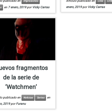
ulo publicado en
Artículo publicado en
Impresiones
Cine
Crít
enero, 2019
por
Vicky Carras
en
7 enero, 2019
por
Vicky Carras
s
uevos fragmentos
de la serie de
‘Watchmen’
ulo publicado en
en
Noticias
Series
ro, 2019
por
Furanu