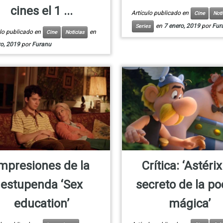
cines el 1 ...
Artículo publicado en
Cine
Noti
en
7 enero, 2019
por
Fur
Series
ulo publicado en
en
Cine
Noticias
ro, 2019
por
Furanu
mpresiones de la
Crítica: ‘Astérix
estupenda ‘Sex
secreto de la po
education’
mágica’