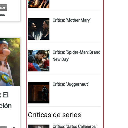
cias
anu
Crítica: ‘Mother Mary’
Crítica: ‘Spider-Man: Brand
New Day’
Crítica: ‘Juggernaut’
: El
ción
Críticas de series
Crítica: ‘Gatos Callejeros’