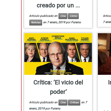
creado por un ...
Artículo publicado en
Artíc
Cine
Cómic
7 ene
en
7 enero, 2019
por
Furanu
Noticias
Crítica: ‘El vicio del
I
poder’
Artículo publicado en
en
7
Cine
Críticas
enero, 2019
por
Furanu