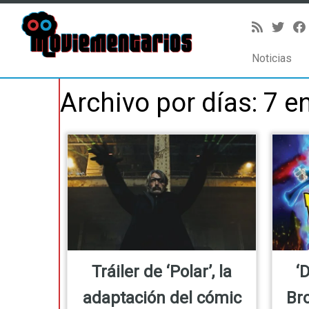
Noticias
Saltar
Archivo por días:
7 e
al
contenido
Tráiler de ‘Polar’, la
‘
adaptación del cómic
Bro