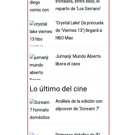
invitados, entre ellos, el
reparto de ‘Los Serrano’
‘Crystal Lake’ (la precuela
de ‘Viernes 13’) llegará a
HBO Max
Jumanji: Mundo Abierto
libera el caos
Lo último del cine
Análisis de la edición con
slipcover de ‘Scream 7’
Primeros detalles de ‘El