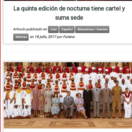
La quinta edición de nocturna tiene cartel y
suma sede
Artículo publicado en
Cine
Español
Miscelanea / Eventos
en
18 julio, 2017
por
Furanu
Noticias