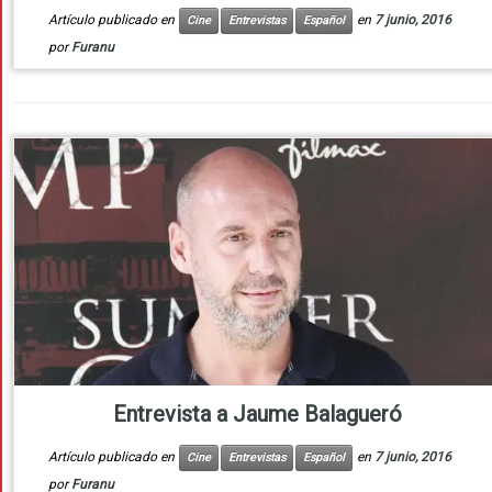
Artículo publicado en
en
7 junio, 2016
Cine
Entrevistas
Español
por
Furanu
Entrevista a Jaume Balagueró
Artículo publicado en
en
7 junio, 2016
Cine
Entrevistas
Español
por
Furanu