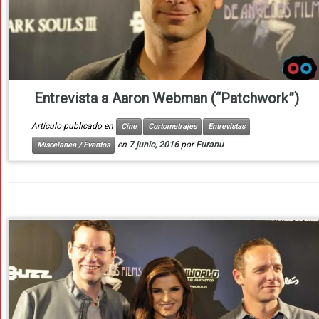
Entrevista a Aaron Webman (“Patchwork”)
Artículo publicado en
Cine
Cortometrajes
Entrevistas
en
7 junio, 2016
por
Furanu
Miscelanea / Eventos