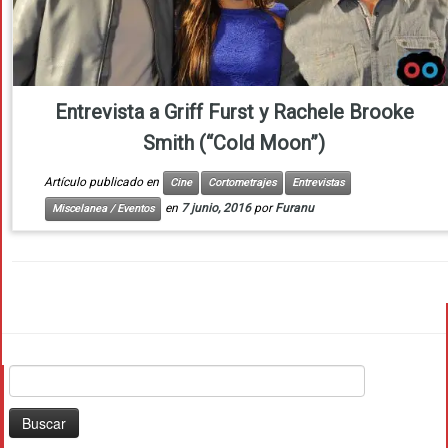
Entrevista a Griff Furst y Rachele Brooke
Smith (“Cold Moon”)
Artículo publicado en
Cine
Cortometrajes
Entrevistas
en
7 junio, 2016
por
Furanu
Miscelanea / Eventos
Buscar: