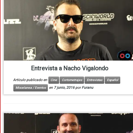
Entrevista a Nacho Vigalondo
Artículo publicado en
Cine
Cortometrajes
Entrevistas
Español
en
7 junio, 2016
por
Furanu
Miscelanea / Eventos