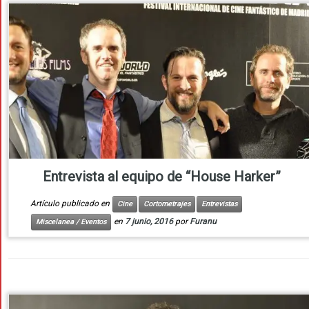
Entrevista al equipo de “House Harker”
Artículo publicado en
Cine
Cortometrajes
Entrevistas
en
7 junio, 2016
por
Furanu
Miscelanea / Eventos