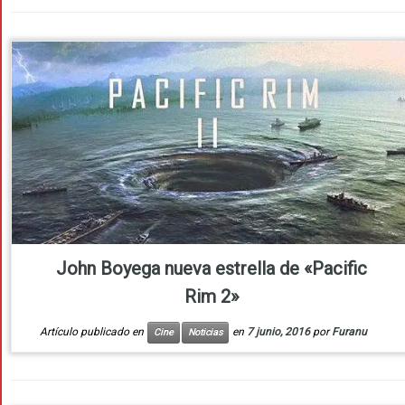
John Boyega nueva estrella de «Pacific
Rim 2»
Artículo publicado en
en
7 junio, 2016
por
Furanu
Cine
Noticias