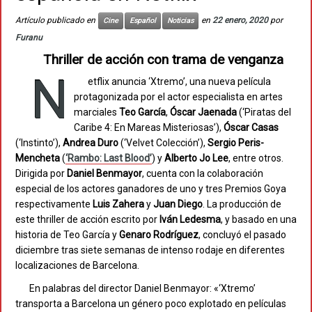
Artículo publicado en
en
22 enero, 2020
por
Cine
Español
Noticias
Furanu
Thriller de acción con trama de venganza
N
etflix anuncia ‘Xtremo’, una nueva película
protagonizada por el actor especialista en artes
marciales
Teo García
,
Óscar Jaenada
(‘Piratas del
Caribe 4: En Mareas Misteriosas’),
Óscar Casas
(‘Instinto’),
Andrea Duro
(‘Velvet Colección’),
Sergio Peris-
Mencheta
(
‘Rambo: Last Blood’
) y
Alberto Jo Lee
, entre otros.
Dirigida por
Daniel Benmayor
, cuenta con la colaboración
especial de los actores ganadores de uno y tres Premios Goya
respectivamente
Luis Zahera
y
Juan Diego
. La producción de
este thriller de acción escrito por
Iván Ledesma
, y basado en una
historia de Teo García y
Genaro
Rodríguez
, concluyó el pasado
diciembre tras siete semanas de intenso rodaje en diferentes
localizaciones de Barcelona.
En palabras del director Daniel Benmayor: «‘Xtremo’
transporta a Barcelona un género poco explotado en películas