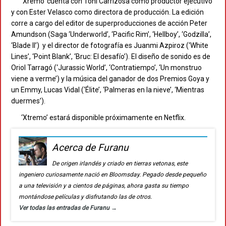
‘Xremo’ cuenta con Toni Carrizosa como productor ejecutivo
y con Ester Velasco como directora de producción. La edición
corre a cargo del editor de superproducciones de acción Peter
Amundson (Saga ‘Underworld’, ‘Pacific Rim’, ‘Hellboy’, ‘Godzilla’,
‘Blade II’) y el director de fotografía es Juanmi Azpiroz (‘White
Lines’, ‘Point Blank’, ‘Bruc: El desafío’). El diseño de sonido es de
Oriol Tarragó (‘Jurassic World’, ‘Contratiempo’, ‘Un monstruo
viene a verme’) y la música del ganador de dos Premios Goya y
un Emmy, Lucas Vidal (‘Élite’, ‘Palmeras en la nieve’, ‘Mientras
duermes’).
‘Xtremo’ estará disponible próximamente en Netflix.
Acerca de Furanu
De origen irlandés y criado en tierras vetonas, este
ingeniero curiosamente nació en Bloomsday. Pegado desde pequeño
a una televisión y a cientos de páginas, ahora gasta su tiempo
montándose películas y disfrutando las de otros.
Ver todas las entradas de Furanu
→