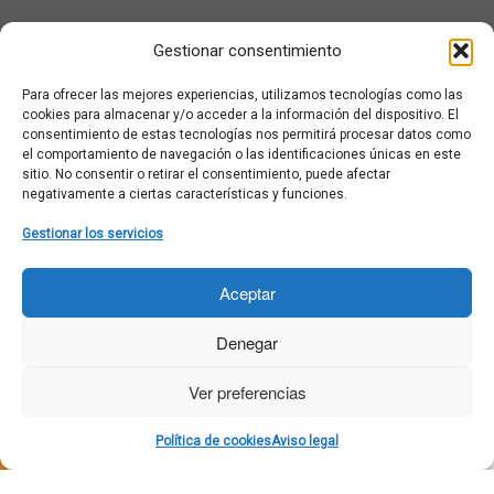
¿Qué es Moviementarios?
Gestionar consentimiento
Aviso legal
Bases Legales y Condiciones de los Sorteos en Moviementarios
Para ofrecer las mejores experiencias, utilizamos tecnologías como las
Más información sobre las cookies
cookies para almacenar y/o acceder a la información del dispositivo. El
Noticias al correo
consentimiento de estas tecnologías nos permitirá procesar datos como
el comportamiento de navegación o las identificaciones únicas en este
Política de cookies
sitio. No consentir o retirar el consentimiento, puede afectar
Política de cookies (UE)
negativamente a ciertas características y funciones.
Política de privacidad
Ponte en contacto con nosotros
Gestionar los servicios
Buscar:
Aceptar
Denegar
Ver preferencias
·
© 2026
Moviementarios
·
Funciona con
·
Política de cookies
Aviso legal
Diseñado con el
Tema Customizr
·