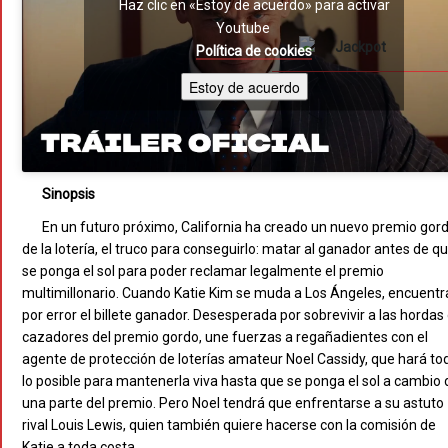
Haz clic en «Estoy de acuerdo» para activar
Youtube
Política de cookies
Estoy de acuerdo
Sinopsis
En un futuro próximo, California ha creado un nuevo premio gor
de la lotería, el truco para conseguirlo: matar al ganador antes de q
se ponga el sol para poder reclamar legalmente el premio
multimillonario. Cuando Katie Kim se muda a Los Ángeles, encuentr
por error el billete ganador. Desesperada por sobrevivir a las hordas
cazadores del premio gordo, une fuerzas a regañadientes con el
agente de protección de loterías amateur Noel Cassidy, que hará to
lo posible para mantenerla viva hasta que se ponga el sol a cambio 
una parte del premio. Pero Noel tendrá que enfrentarse a su astuto
rival Louis Lewis, quien también quiere hacerse con la comisión de
Katie a toda costa.