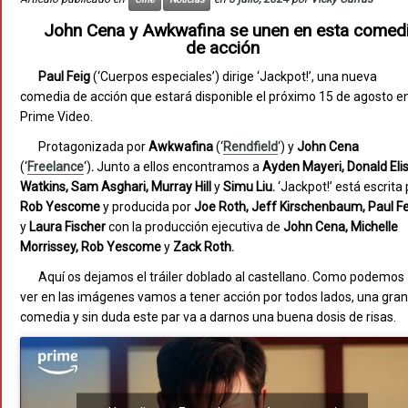
John Cena y Awkwafina se unen en esta comed
de acción
Paul Feig
(‘Cuerpos especiales’) dirige ‘Jackpot!’, una nueva
comedia de acción que estará disponible el próximo 15 de agosto e
Prime Video.
Protagonizada por
Awkwafina
(‘
Rendfield
‘) y
John Cena
(‘
Freelance
‘)
.
Junto a ellos encontramos a
Ayden Mayeri, Donald Eli
Watkins, Sam Asghari, Murray Hill
y
Simu Liu.
‘Jackpot!’ está escrita 
Rob Yescome
y producida por
Joe Roth, Jeff Kirschenbaum, Paul Fe
y
Laura Fischer
con la producción ejecutiva de
John Cena, Michelle
Morrissey, Rob Yescome
y
Zack Roth.
Aquí os dejamos el tráiler doblado al castellano. Como podemos
ver en las imágenes vamos a tener acción por todos lados, una gran
comedia y sin duda este par va a darnos una buena dosis de risas.