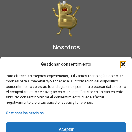
Nosotros
¿Qué es Moviementarios?
Gestionar consentimiento
Aviso legal
Bases Legales y Condiciones de los Sorteos en Moviementarios
Para ofrecer las mejores experiencias, utilizamos tecnologías como las
Más información sobre las cookies
cookies para almacenar y/o acceder a la información del dispositivo. El
Noticias al correo
consentimiento de estas tecnologías nos permitirá procesar datos como
el comportamiento de navegación o las identificaciones únicas en este
Política de cookies
sitio. No consentir o retirar el consentimiento, puede afectar
Política de cookies (UE)
negativamente a ciertas características y funciones.
Política de privacidad
Ponte en contacto con nosotros
Gestionar los servicios
Buscar:
Aceptar