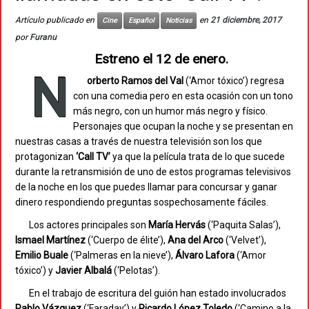
Artículo publicado en
en
21 diciembre, 2017
Cine
Español
Noticias
por
Furanu
Estreno el 12 de enero.
N
orberto Ramos del Val
(‘Amor tóxico’) regresa
con una comedia pero en esta ocasión con un tono
más negro, con un humor más negro y físico.
Personajes que ocupan la noche y se presentan en
nuestras casas a través de nuestra televisión son los que
protagonizan
‘Call TV’
ya que la película trata de lo que sucede
durante la retransmisión de uno de estos programas televisivos
de la noche en los que puedes llamar para concursar y ganar
dinero respondiendo preguntas sospechosamente fáciles.
Los actores principales son
María Hervás
(‘Paquita Salas’),
Ismael Martínez
(‘Cuerpo de élite’),
Ana del Arco
(‘Velvet’),
Emilio Buale
(‘Palmeras en la nieve’),
Álvaro Lafora
(‘Amor
tóxico’) y
Javier Albalá
(‘Pelotas’).
En el trabajo de escritura del guión han estado involucrados
Pablo Vázquez
(‘Faraday’) y
Ricardo López Toledo
(‘Camino a la