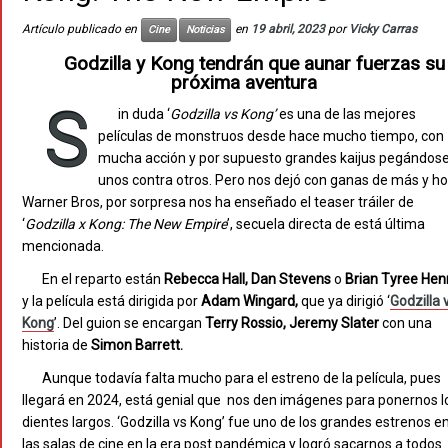
Artículo publicado en
en
19 abril, 2023
por
Vicky Carras
Cine
Noticias
Godzilla y Kong tendrán que aunar fuerzas su
próxima aventura
S
in duda ‘
Godzilla vs Kong’
es una de las mejores
películas de monstruos desde hace mucho tiempo, con
mucha acción y por supuesto grandes kaijus pegándos
unos contra otros. Pero nos dejó con ganas de más y h
Warner Bros, por sorpresa nos ha enseñado el teaser tráiler de
‘
Godzilla x Kong: The New Empire
’, secuela directa de está última
mencionada.
En el reparto están
Rebecca Hall, Dan Stevens
o
Brian Tyree Hen
y la película está dirigida por
Adam Wingard,
que ya dirigió ‘
Godzilla 
Kong
’. Del guion se encargan
Terry Rossio, Jeremy Slater
con una
historia de
Simon Barrett.
Aunque todavía falta mucho para el estreno de la película, pues
llegará en 2024, está genial que nos den imágenes para ponernos l
dientes largos. ‘Godzilla vs Kong’ fue uno de los grandes estrenos e
las salas de cine en la era post pandémica y logró sacarnos a todos