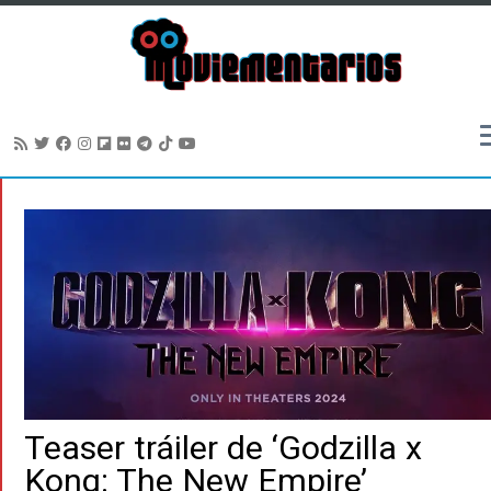
Saltar
al
contenido
Teaser tráiler de ‘Godzilla x
Kong: The New Empire’