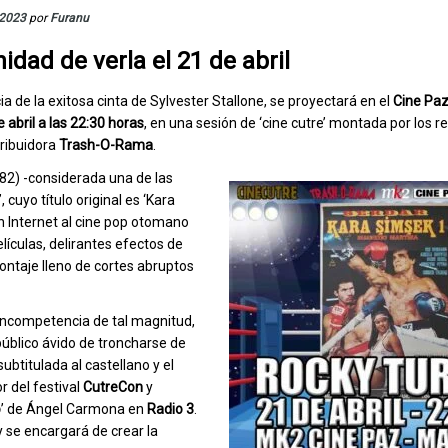
 2023
por
Furanu
idad de verla el 21 de abril
ia de la exitosa cinta de Sylvester Stallone, se proyectará en el
Cine Pa
 abril a las 22:30 horas
, en una sesión de ‘cine cutre’ montada por los 
tribuidora
Trash-O-Rama
.
982) -considerada una de las
 cuyo título original es ‘Kara
 Internet al cine pop otomano
lículas, delirantes efectos de
ntaje lleno de cortes abruptos
 incompetencia de tal magnitud,
público ávido de troncharse de
subtitulada al castellano y el
r del festival
CutreCon
y
o
’ de Ángel Carmona en
Radio 3
.
y se encargará de crear la