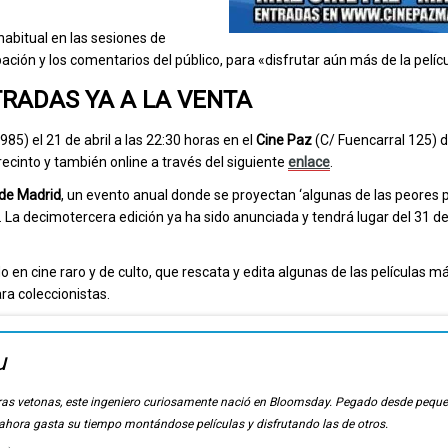
abitual en las sesiones de
cipación y los comentarios del público, para «disfrutar aún más de la pelíc
RADAS YA A LA VENTA
1985) el 21 de abril a las 22:30 horas en el
Cine Paz
(C/ Fuencarral 125) d
 recinto y también online a través del siguiente
enlace
.
 de Madrid
, un evento anual donde se proyectan ‘algunas de las peores p
 La decimotercera edición ya ha sido anunciada y tendrá lugar del 31 de
o en cine raro y de culto, que rescata y edita algunas de las películas má
ra coleccionistas.
u
ierras vetonas, este ingeniero curiosamente nació en Bloomsday. Pegado desde pequ
, ahora gasta su tiempo montándose películas y disfrutando las de otros.
u
→