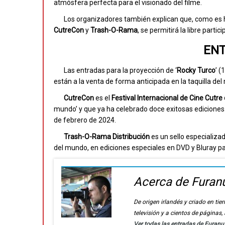
atmósfera perfecta para el visionado del filme.
Los organizadores también explican que, como es h
CutreCon
y
Trash-O-Rama
, se permitirá la libre parti
ENT
Las entradas para la proyección de ‘
Rocky Turco
’ (
están a la venta de forma anticipada en la taquilla del
CutreCon
es el
Festival Internacional de Cine Cutre
mundo’ y que ya ha celebrado doce exitosas ediciones.
de febrero de 2024.
Trash-O-Rama Distribución
es un sello especializad
del mundo, en ediciones especiales en DVD y Bluray pa
Acerca de Furan
De origen irlandés y criado en t
televisión y a cientos de páginas
Ver todas las entradas de Furan