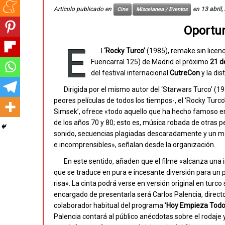
Artículo publicado en
en
13 abril,
Cine
Miscelanea / Eventos
Oportun
E
l
‘Rocky Turco’
(1985), remake sin licenc
Fuencarral 125) de Madrid el próximo
21 de
del festival internacional
CutreCon
y la dis
Dirigida por el mismo autor del ‘Starwars Turco’ (1
peores películas de todos los tiempos-, el ‘Rocky Turco’,
Simsek’, ofrece «todo aquello que ha hecho famoso en
de los años 70 y 80; esto es, música robada de otras pe
sonido, secuencias plagiadas descaradamente y un mo
e incomprensibles», señalan desde la organización.
En este sentido, añaden que el filme «alcanza una
que se traduce en pura e incesante diversión para un 
risa». La cinta podrá verse en versión original en turco 
encargado de presentarla será Carlos Palencia, directo
colaborador habitual del programa ‘
Hoy Empieza Tod
Palencia contará al público anécdotas sobre el rodaje 