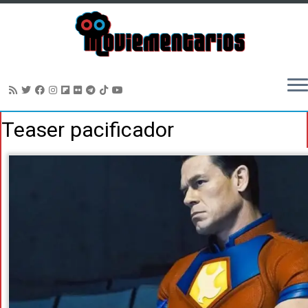
Saltar
Teaser pacificador
al
contenido