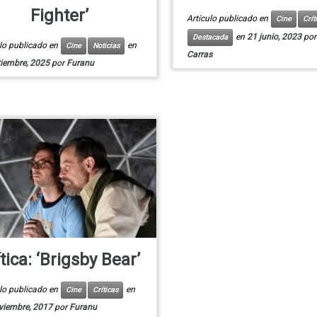
Fighter’
Artículo publicado en
Cine
Crít
en
21 junio, 2023
po
Destacada
ulo publicado en
en
Cine
Noticias
Carras
tiembre, 2025
por
Furanu
tica: ‘Brigsby Bear’
ulo publicado en
en
Cine
Críticas
viembre, 2017
por
Furanu