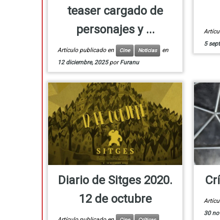
teaser cargado de
personajes y ...
Artíc
5 sep
Artículo publicado en
en
Cine
Noticias
12 diciembre, 2025
por
Furanu
Diario de Sitges 2020.
Crí
12 de octubre
Artíc
30 no
Artículo publicado en
Cine
Críticas