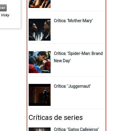
icas
r
Vicky
Crítica: ‘Mother Mary’
Crítica: ‘Spider-Man: Brand
New Day’
Crítica: ‘Juggernaut’
Críticas de series
Crítica: ‘Gatos Callejeros’