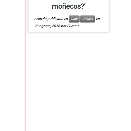
moñecos?’
Artículo publicado en
en
Cine
Críticas
23 agosto, 2018
por
Furanu