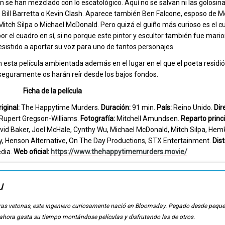
 se han mezclado con lo escatológico. Aquí no se salvan ni las golosinas
mo Bill Barretta o Kevin Clash. Aparece también Ben Falcone, esposo de M
Mitch Silpa o Michael McDonald. Pero quizá el guiño más curioso es el c
 el cuadro en sí, si no porque este pintor y escultor también fue mario
esistido a aportar su voz para uno de tantos personajes.
n esta película ambientada además en el lugar en el que el poeta resid
 seguramente os harán reír desde los bajos fondos.
Ficha de la película
riginal:
The Happytime Murders.
Duración:
91 min.
País:
Reino Unido.
Dir
Rupert Gregson-Williams.
Fotografía:
Mitchell Amundsen.
Reparto princi
vid Baker, Joel McHale, Cynthy Wu, Michael McDonald, Mitch Silpa, He
Henson Alternative, On The Day Productions, STX Entertainment.
Dist
dia.
Web oficial:
https://www.thehappytimemurders.movie/
u
ierras vetonas, este ingeniero curiosamente nació en Bloomsday. Pegado desde pequ
, ahora gasta su tiempo montándose películas y disfrutando las de otros.