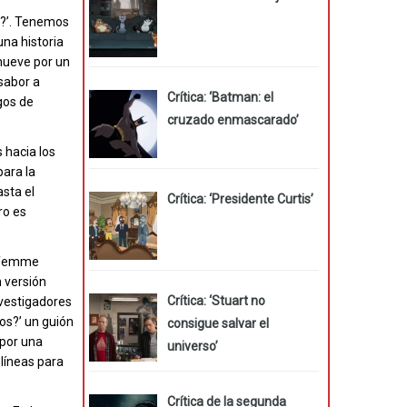
t?’. Tenemos
una historia
mueve por un
sabor a
Crítica: ‘Batman: el
gos de
cruzado enmascarado’
 hacia los
para la
asta el
Crítica: ‘Presidente Curtis’
ro es
, femme
 versión
Crítica: ‘Stuart no
nvestigadores
os?’ un guión
consigue salvar el
 por una
universo’
líneas para
Crítica de la segunda