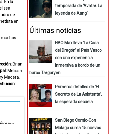
. En la
temporada de ‘Avatar. La
elissa
leyenda de Aang’
uadro de
netista en
Últimas noticias
ió muchos
HBO Max lleva ‘La Casa
del Dragón’ al País Vasco
con una experiencia
ección:
Brian
inmersiva a bordo de un
pal:
Melissa
barco Targaryen
mky Madera,
ribución:
Primeros detalles de ‘El
Secreto de La Asistenta’,
la esperada secuela
San Diego Comic-Con
eño a una
Málaga suma 15 nuevos