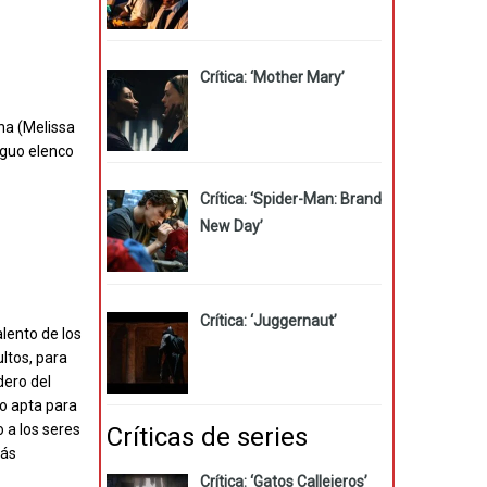
Crítica: ‘Mother Mary’
na (Melissa
iguo elenco
Crítica: ‘Spider-Man: Brand
New Day’
Crítica: ‘Juggernaut’
alento de los
ltos, para
dero del
no apta para
 a los seres
Críticas de series
más
Crítica: ‘Gatos Callejeros’