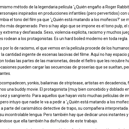
 mismo método de la legendaria película ‘¿Quién engaño a Roger Rabbi
rsonajes inspirados en producciones infantiles (pero pervertidos) con 
mbia el tono del film ya que ‘¿Quién está matando a los moñecos?’ se 
o más degenerado. Pero si hay algo que se impone es el tono pulp, el 
 extrema y desfasada. Sexo, violencia explícita, racismo y muchos jue
es rodean a los protagonistas. Es un hard boiled moderno en toda regla.
s por lo de racismo, el que vemos en la película procede de los humanos
la cantidad ingente de escenas lascivas del filme. Aquí no hay espacio 
todas las partes de las marionetas, desde el fieltro que les recubre h
s ocasiones pueden cargar las secuencias de groserías que se sueltan, pe
antes.
tocompadecen, yonkis, bailarinas de striptease, artistas en decadencia
rnos una buddy movie. El protagonista (muy bien concebido y doblado en
 soez y sangriento. Para aquellos que hayan visto muchas películas de i
, pero intuyo que nadie le va a pedir a ‘¿Quién está matando a los moñec
a parte del carismático detective de trapo, su compañera interpretada
u incontrolable lengua. Pero también hay que dedicar unos instantes y 
ndose que ella también ha disfrutado de este trabajo.