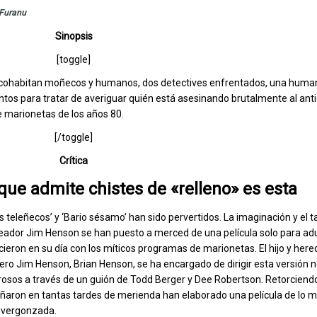
Furanu
Sinopsis
[toggle]
e cohabitan moñecos y humanos, dos detectives enfrentados, una huma
ntos para tratar de averiguar quién está asesinando brutalmente al ant
e marionetas de los años 80.
[/toggle]
Crítica
 que admite chistes de «relleno» es esta
os teleñecos’ y ‘Bario sésamo’ han sido pervertidos. La imaginación y el t
eador Jim Henson se han puesto a merced de una película solo para adu
cieron en su día con los míticos programas de marionetas. El hijo y here
ritero Jim Henson, Brian Henson, se ha encargado de dirigir esta versión 
sos a través de un guión de Todd Berger y Dee Robertson. Retorciendo
aron en tantas tardes de merienda han elaborado una película de lo 
esvergonzada.