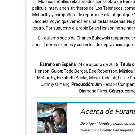
Muchos detalles relacionados con la obra de Henson
película intervienen titiriteros de ‘Los Teleñecos’ co
McCarthy y compañero de reparto de ella al igual que 
Jacques Voyet que vemos en una de las escenas. No por
teatro. Por supuesto el propio Brian Henson no se ha r
El realismo sucio de Charles Bukowski reaparece e
años. Títeres rellenos y cubiertos de depravación que
Estreno en España:
24 de agosto de 2018.
Título o
Henson.
Guion:
Todd Berger, Dee Robertson.
Música:
McCarthy, Elizabeth Banks, Maya Rudolph, Leslie Da
Jimmy O. Yang.
Producción:
Jim Henson Company, 
Diamond Films.
Género:
come
Acerca de Furan
De origen irlandés y criado en t
televisión y a cientos de páginas