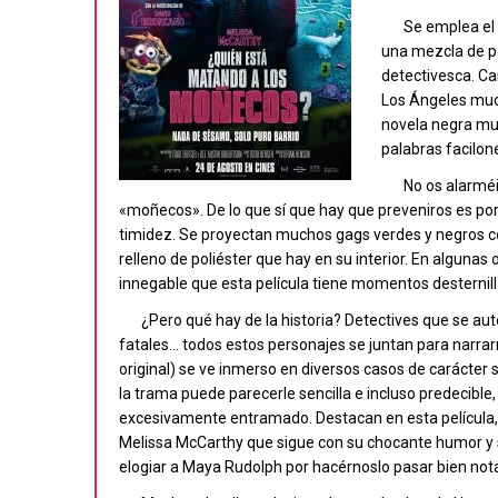
Se emplea el
una mezcla de pe
detectivesca. Ca
Los Ángeles much
novela negra muy
palabras facilon
No os alarméi
«moñecos». De lo que sí que hay que preveniros es por 
timidez. Se proyectan muchos gags verdes y negros con 
relleno de poliéster que hay en su interior. En alguna
innegable que esta película tiene momentos desternill
¿Pero qué hay de la historia? Detectives que se au
fatales… todos estos personajes se juntan para narra
original) se ve inmerso en diversos casos de carácter
la trama puede parecerle sencilla e incluso predecible
excesivamente entramado. Destacan en esta película, 
Melissa McCarthy que sigue con su chocante humor y s
elogiar a Maya Rudolph por hacérnoslo pasar bien notá