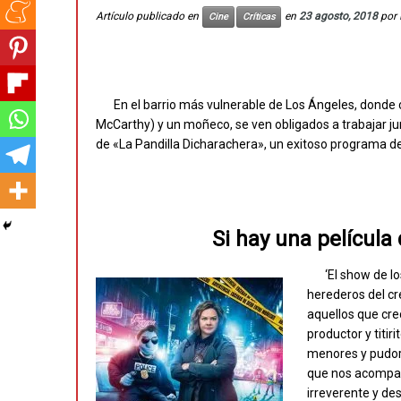
Artículo publicado en
en
23 agosto, 2018
por
Cine
Críticas
En el barrio más vulnerable de Los Ángeles, dond
McCarthy) y un moñeco, se ven obligados a trabajar ju
de «La Pandilla Dicharachera», un exitoso programa d
Si hay una película
‘El show de l
herederos del cr
aquellos que cre
productor y titi
menores y pudoro
que nos acompañ
irreverente y d