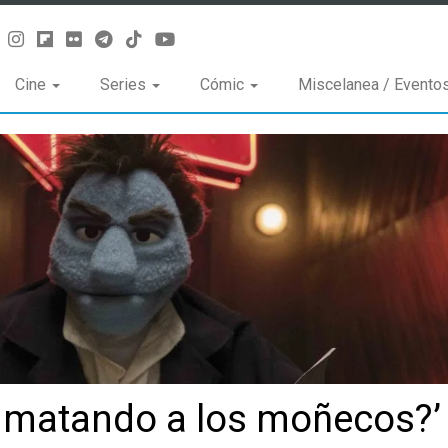
Cine
Series
Cómic
Miscelanea / Evento
tá matando a los moñecos?’