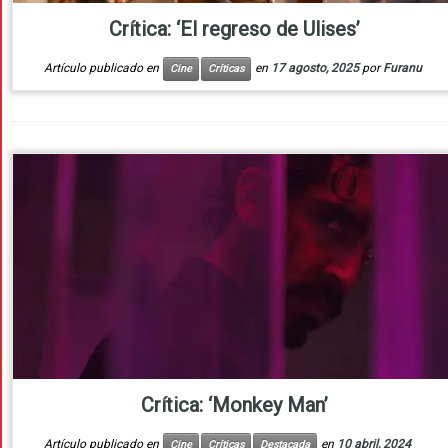
Crítica: ‘El regreso de Ulises’
Artículo publicado en
en
17 agosto, 2025
por
Furanu
Cine
Críticas
Crítica: ‘Monkey Man’
Artículo publicado en
en
10 abril, 2024
Cine
Críticas
Destacada