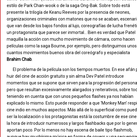
estilo de Park Chan-wook o de la saga Ong-Bak. Sobre todo está
presente la trilogía de Keanu Reeves por la presencia de neones,
organizaciones criminales con matones que no se acaban, escenar
que van desde los bajos fondos al lujo, coreografías de lucha frenéti
un protagonista que parece ser inmortal… Bien es verdad que Patel
maquilla la acción con mucho movimiento de cámara, como hacen
películas como la saga Bourne, por ejemplo, pero distinguimos unos
cuantos movimientos buenos obra del coreógrafo y especialista
Brahim Chab
.
El problema de la película son los tiempos muertos. En ese afán 
huir del cine de acción gratuito y sin alma Dev Patel introduce
momentos que se supone que sirven para la progresión del persona
pero que resultan excesivamente alargados y reiterativos, sobre to
teniendo en cuenta que con unos pequeños flashes ya nos habían
explicado lo mismo. Esto puede responder a que ‘Monkey Man’ resp
cine indio en muchos aspectos. Más allá de lo superficial como pue
ser la localización o los protagonistas está la costumbre de ese cine
la hora de introducir numerosos y largos flashbacks que por lo gene
aportan poco. Por lo menos no hay escena de baile tipo flashmob,
aunque hay muchísima música en forma de covers y una secuencia