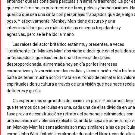
entender que las considera películas sin alma ni trasfondo. Es por e
que este filme no es puramente de tiros, peleas y persecuciones. H
querido que sea una cinta con personajes trabajados que deje algo 
poso. Y efectivamente ‘Monkey Man’ tiene discurso y una
intencionalidad que va más allá de las escenas trepidantes y
agresivas, pero se le ha ido la mano.
Las raíces del actor británico están muy presentes, a veces
literalmente. En ‘Monkey Man’ nos viene a decir que en el país de su
antepasados sigue existiendo una diferencia de clases
desproporcionada, alimentada hoy en día por los intereses
corporativos y favorecida por las mafias y la corrupción. Esta histori
parte de tener mucha acción trata en el fondo de rescatar los valor
espirituales de su cultura a través de una visión que nos hace recela
de líderes y gurús.
Os esperan dos segmentos de acción sin parar. Podríamos decir
que tenemos dos películas en una, cada una de ellas dividida en una
fase previa de construcción y retrato del personaje culminadas con
una escalada de violencia explícita. Cuando la cosa se pone al rojo v
en ‘Monkey Man’ las sensaciones son muy similares a las de películ
como ‘John Wick’ (citado literalmente durante el filme), con detalles