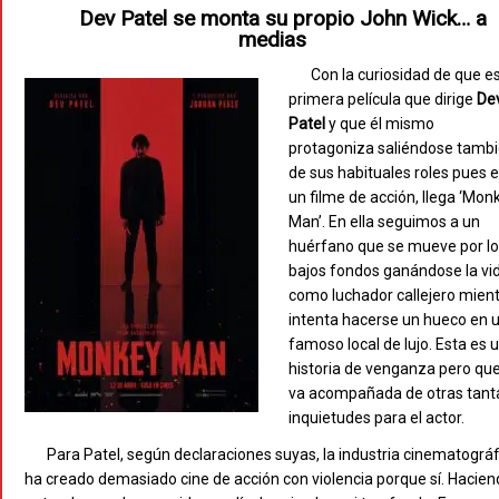
Dev Patel se monta su propio John Wick… a
medias
Con la curiosidad de que es
primera película que dirige
De
Patel
y que él mismo
protagoniza saliéndose tamb
de sus habituales roles pues 
un filme de acción, llega ‘Mon
Man’. En ella seguimos a un
huérfano que se mueve por l
bajos fondos ganándose la vi
como luchador callejero mien
intenta hacerse un hueco en 
famoso local de lujo. Esta es 
historia de venganza pero qu
va acompañada de otras tant
inquietudes para el actor.
Para Patel, según declaraciones suyas, la industria cinematográf
ha creado demasiado cine de acción con violencia porque sí. Hacie