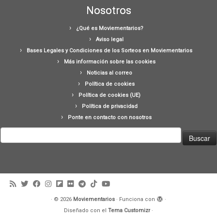
Nosotros
¿Qué es Moviementarios?
Aviso legal
Bases Legales y Condiciones de los Sorteos en Moviementarios
Más información sobre las cookies
Noticias al correo
Política de cookies
Política de cookies (UE)
Política de privacidad
Ponte en contacto con nosotros
Buscar:
·
© 2026
Moviementarios
·
Funciona con
·
Diseñado con el
Tema Customizr
·