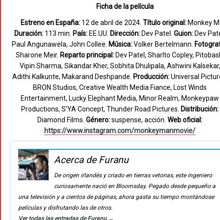
Ficha de la película
Estreno en España:
12 de abril de 2024.
Título original:
Monkey M
Duración:
113 min.
País:
EE.UU.
Dirección:
Dev Patel.
Guion:
Dev Pate
Paul Angunawela, John Collee.
Música:
Volker Bertelmann.
Fotograf
Sharone Meir.
Reparto principal:
Dev Patel, Sharlto Copley, Pitobas
Vipin Sharma, Sikandar Kher, Sobhita Dhulipala, Ashwini Kalsekar
Adithi Kalkunte, Makarand Deshpande.
Producción:
Universal Pictur
BRON Studios, Creative Wealth Media Fiance, Lost Winds
Entertainment, Lucky Elephant Media, Minor Realm, Monkeypaw
Productions, S’YA Concept, Thunder Road Pictures.
Distribución:
Diamond Films.
Género:
suspense, acción.
Web oficial:
https://www.instagram.com/monkeymanmovie/
Acerca de Furanu
De origen irlandés y criado en tierras vetonas, este ingeniero
curiosamente nació en Bloomsday. Pegado desde pequeño a
una televisión y a cientos de páginas, ahora gasta su tiempo montándose
películas y disfrutando las de otros.
Ver todas las entradas de Furanu
→