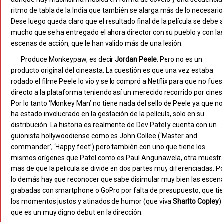
ritmo de tabla de la India que también se alarga más de lo necesario
Dese luego queda claro que el resultado final de la película se debe a
mucho que se ha entregado el ahora director con su pueblo y con la
escenas de acción, que le han valido más de una lesión.
Produce Monkeypaw, es decir
Jordan Peele
. Pero no es un
producto original del cineasta. La cuestión es que una vez estaba
rodado el filme Peele lo vio y se lo compró a Netflix para que no fue
directo a la plataforma teniendo así un merecido recorrido por cines
Por lo tanto ‘Monkey Man’ no tiene nada del sello de Peele ya que n
ha estado involucrado en la gestación de la película, solo en su
distribución. La historia es realmente de Dev Patel y cuenta con un
guionista hollywoodiense como es John Collee (‘Master and
commander’, ‘Happy feet’) pero también con uno que tiene los
mismos orígenes que Patel como es Paul Angunawela, otra muestr
más de que la película se divide en dos partes muy diferenciadas. P
lo demás hay que reconocer que sabe disimular muy bien las escen
grabadas con smartphone o GoPro por falta de presupuesto, que ti
los momentos justos y atinados de humor (que viva
Sharlto Copley
)
que es un muy digno debut en la dirección.