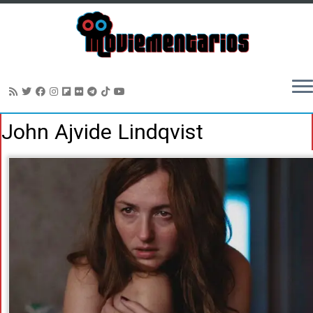
Saltar
John Ajvide Lindqvist
al
contenido