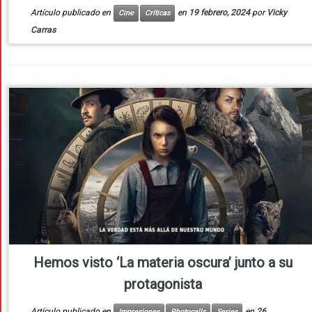
Artículo publicado en
en
19 febrero, 2024
por
Vicky
Cine
Críticas
Carras
Hemos visto ‘La materia oscura’ junto a su
protagonista
Artículo publicado en
en
26
Impresiones
Photocalls
Series