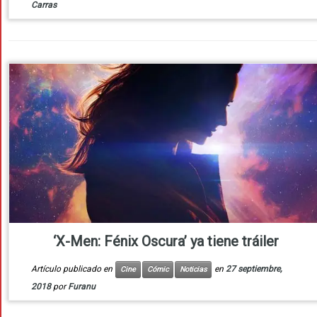
Carras
‘X-Men: Fénix Oscura’ ya tiene tráiler
Artículo publicado en
en
27 septiembre,
Cine
Cómic
Noticias
2018
por
Furanu