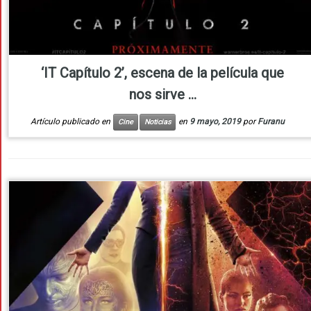
‘IT Capítulo 2’, escena de la película que
nos sirve ...
Artículo publicado en
en
9 mayo, 2019
por
Furanu
Cine
Noticias