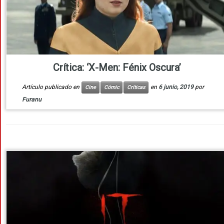
Crítica: ‘X-Men: Fénix Oscura’
Artículo publicado en
en
6 junio, 2019
por
Cine
Cómic
Críticas
Furanu