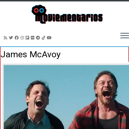
Saltar
James McAvoy
al
contenido