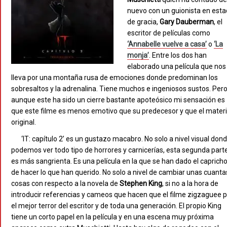
nuevo con un guionista en est
de gracia,
Gary Dauberman
, el
escritor de películas como
‘Annabelle vuelve a casa’
o
‘La
monja’
. Entre los dos han
elaborado una película que nos
lleva por una montaña rusa de emociones donde predominan los
sobresaltos y la adrenalina. Tiene muchos e ingeniosos sustos. Per
aunque este ha sido un cierre bastante apoteósico mi sensación es
que este filme es menos emotivo que su predecesor y que el materi
original.
‘IT: capítulo 2’ es un gustazo macabro. No solo a nivel visual don
podemos ver todo tipo de horrores y carnicerías, esta segunda part
es más sangrienta. Es una película en la que se han dado el caprich
de hacer lo que han querido. No solo a nivel de cambiar unas cuanta
cosas con respecto a la novela de
Stephen King
, si no a la hora de
introducir referencias y cameos que hacen que el filme zigzaguee 
el mejor terror del escritor y de toda una generación. El propio King
tiene un corto papel en la película y en una escena muy próxima