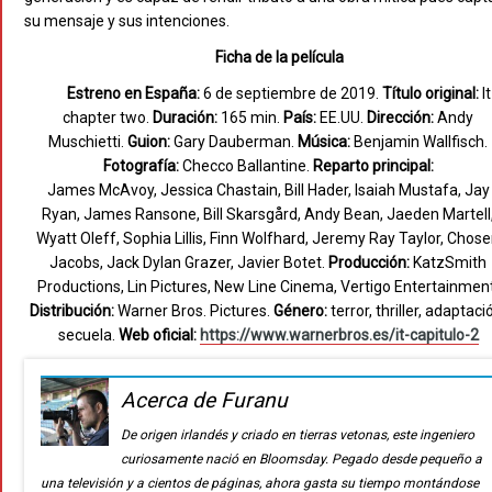
su mensaje y sus intenciones.
Ficha de la película
Estreno en España:
6 de septiembre de 2019.
Título original:
It
chapter two.
Duración:
165 min.
País:
EE.UU.
Dirección:
Andy
Muschietti.
Guion:
Gary Dauberman.
Música:
Benjamin Wallfisch.
Fotografía:
Checco Ballantine.
Reparto principal:
James McAvoy, Jessica Chastain, Bill Hader, Isaiah Mustafa, Jay
Ryan, James Ransone, Bill Skarsgård, Andy Bean, Jaeden Martell
Wyatt Oleff, Sophia Lillis, Finn Wolfhard, Jeremy Ray Taylor, Chos
Jacobs, Jack Dylan Grazer, Javier Botet.
Producción:
KatzSmith
Productions, Lin Pictures, New Line Cinema, Vertigo Entertainment
Distribución:
Warner Bros. Pictures.
Género:
terror, thriller, adaptaci
secuela.
Web oficial:
https://www.warnerbros.es/it-capitulo-2
Acerca de Furanu
De origen irlandés y criado en tierras vetonas, este ingeniero
curiosamente nació en Bloomsday. Pegado desde pequeño a
una televisión y a cientos de páginas, ahora gasta su tiempo montándose