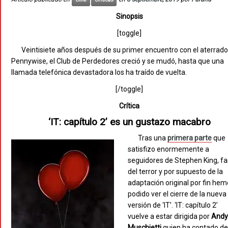
Sinopsis
[toggle]
Veintisiete años después de su primer encuentro con el aterrado
Pennywise, el Club de Perdedores creció y se mudó, hasta que una
llamada telefónica devastadora los ha traído de vuelta.
[/toggle]
Crítica
‘IT: capítulo 2’ es un gustazo macabro
Tras una
primera parte
que
satisfizo enormemente a
seguidores de Stephen King, f
del terror y por supuesto de la
adaptación original por fin he
podido ver el cierre de la nueva
versión de ‘IT’. ‘IT: capítulo 2’
vuelve a estar dirigida por
And
Muschietti
quien ha contado d