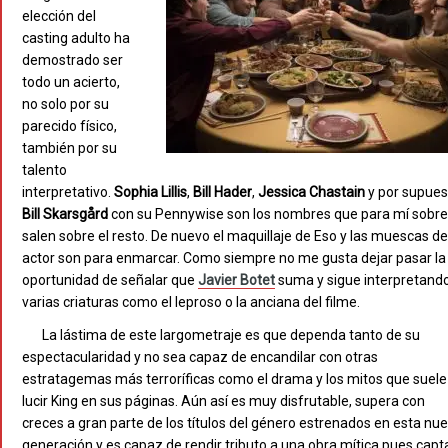
elección del
casting adulto ha
demostrado ser
todo un acierto,
no solo por su
parecido físico,
también por su
talento
interpretativo.
Sophia Lillis
,
Bill
Hader
,
Jessica Chastain
y por supues
Bill Skarsgård
con su Pennywise son los nombres que para mí sobre
salen sobre el resto. De nuevo el maquillaje de Eso y las muescas de
actor son para enmarcar. Como siempre no me gusta dejar pasar la
oportunidad de señalar que
Javier Botet
suma y sigue interpretand
varias criaturas como el leproso o la anciana del filme.
La lástima de este largometraje es que dependa tanto de su
espectacularidad y no sea capaz de encandilar con otras
estratagemas más terroríficas como el drama y los mitos que suele
lucir King en sus páginas. Aún así es muy disfrutable, supera con
creces a gran parte de los títulos del género estrenados en esta nu
generación y es capaz de rendir tributo a una obra mítica pues capt