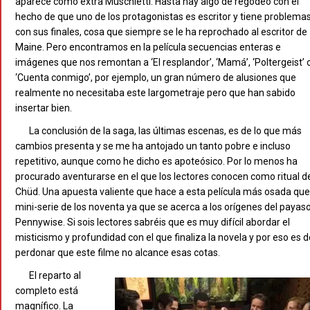
aparece como extra Muschietti. Hasta hay algo de regodeo con el
hecho de que uno de los protagonistas es escritor y tiene problema
con sus finales, cosa que siempre se le ha reprochado al escritor de
Maine. Pero encontramos en la película secuencias enteras e
imágenes que nos remontan a ‘El resplandor’, ‘Mamá’, ‘Poltergeist’ 
‘Cuenta conmigo’, por ejemplo, un gran número de alusiones que
realmente no necesitaba este largometraje pero que han sabido
insertar bien.
La conclusión de la saga, las últimas escenas, es de lo que más
cambios presenta y se me ha antojado un tanto pobre e incluso
repetitivo, aunque como he dicho es apoteósico. Por lo menos ha
procurado aventurarse en el que los lectores conocen como ritual d
Chüd. Una apuesta valiente que hace a esta película más osada que
mini-serie de los noventa ya que se acerca a los orígenes del payas
Pennywise. Si sois lectores sabréis que es muy difícil abordar el
misticismo y profundidad con el que finaliza la novela y por eso es d
perdonar que este filme no alcance esas cotas.
El reparto al
completo está
magnífico. La