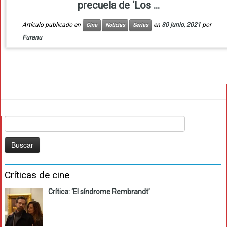
precuela de ‘Los ...
Artículo publicado en
en
30 junio, 2021
por
Cine
Noticias
Series
Furanu
Buscar:
Críticas de cine
Crítica: ‘El síndrome Rembrandt’