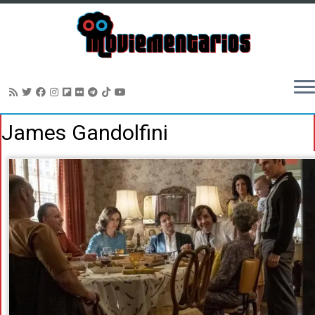
Saltar
James Gandolfini
al
contenido