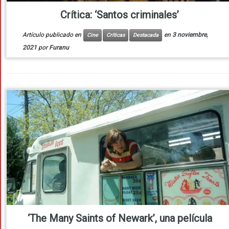
Crítica: ‘Santos criminales’
Artículo publicado en
en
3 noviembre,
Cine
Críticas
Destacada
2021
por
Furanu
‘The Many Saints of Newark’, una película