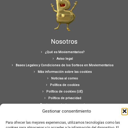
Nosotros
¿Qué es Moviementarios?
Aviso legal
Bases Legales y Condiciones de los Sorteos en Moviementarios
Más información sobre las cookies
Noticias al correo
Política de cookies
Política de cookies (UE)
Política de privacidad
Ponte en contacto con nosotros
Gestionar consentimiento
Buscar:
Para ofrecer las mejores experiencias, utilizamos tecnologías como las
cookies para almacenar y/o acceder a la información del dispositivo. El