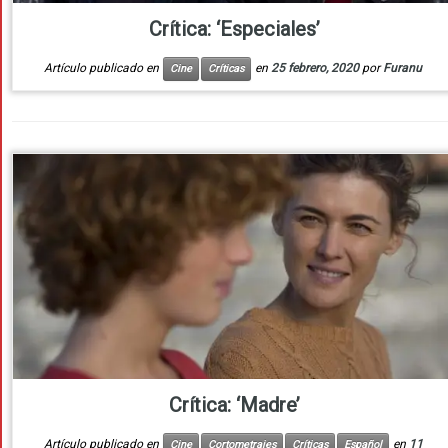
Crítica: ‘Especiales’
Artículo publicado en
en
25 febrero, 2020
por
Furanu
Cine
Críticas
Crítica: ‘Madre’
Artículo publicado en
en
11
Cine
Cortometrajes
Críticas
Español