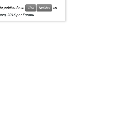
ulo publicado en
en
Cine
Noticias
rzo, 2016
por
Furanu