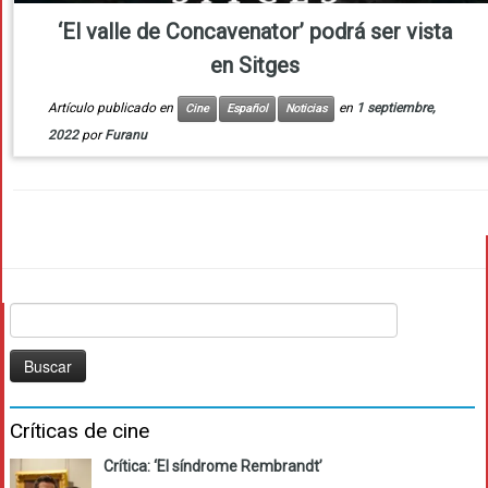
‘El valle de Concavenator’ podrá ser vista
en Sitges
Artículo publicado en
en
1 septiembre,
Cine
Español
Noticias
2022
por
Furanu
Buscar:
Críticas de cine
Crítica: ‘El síndrome Rembrandt’