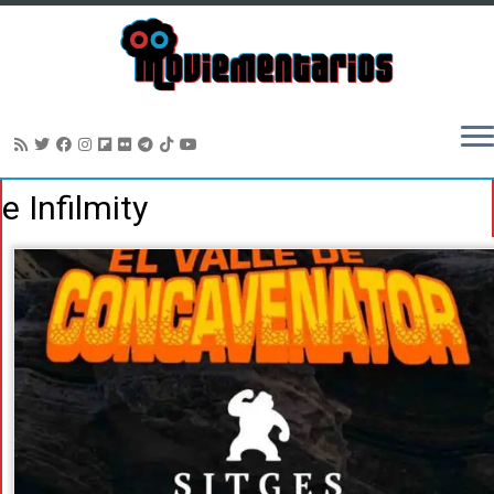
Saltar
e Infilmity
al
contenido