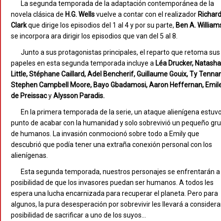
La segunda temporada de la adaptación contemporánea de la
novela clásica de
H.G. Wells
vuelve a contar con el realizador
Richar
Clark
que dirige los episodios del 1 al 4 y por su parte,
Ben A.
William
se incorpora ara dirigir los episodios que van del 5 al 8.
Junto a sus protagonistas principales, el reparto que retoma sus
papeles en esta segunda temporada incluye a
Léa Drucker, Natasha
Little, Stéphane Caillard, Adel Bencherif, Guillaume Gouix, Ty Tennan
Stephen Campbell Moore, Bayo Gbadamosi, Aaron Heffernan, Emil
de Preissac
y
Alysson Paradis.
En la primera temporada de la serie, un ataque alienígena estuv
punto de acabar con la humanidad y solo sobrevivió un pequeño gr
de humanos. La invasión conmocionó sobre todo a Emily que
descubrió que podía tener una extraña conexión personal con los
alienígenas.
Esta segunda temporada, nuestros personajes se enfrentarán a 
posibilidad de que los invasores puedan ser humanos. A todos les
espera una lucha encarnizada para recuperar el planeta. Pero para
algunos, la pura desesperación por sobrevivir les llevará a considerar
posibilidad de sacrificar a uno de los suyos…