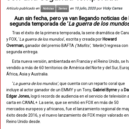
Artículo publicado en
en
10 julio, 2020
por
Vicky Carras
Noticias
Series
Aun sin fecha, pero ya van llegando noticias de 
segunda temporada de ‘
La guerra de los mundos
Tras el éxito de la primera temporada, la serie dramática de Can
y FOX, ‘
La guerra de los mundos
‘, escrita y creada por
Howard
Overman,
ganador del premio BAFTA
(‘Misfits’, ‘Merlin’)
regresa con
segunda entrega.
Esta nueva versión, ambientada en Francia y el Reino Unido, se h
vendido a más de 60 territorios de América del Norte y del Sur, Euro
África, Asia y Australia.
‘
La guerra de los
mundos’,
que cuenta con un reparto coral que
incluye al actor ganador de un EMMY y un Tony,
Gabriel Byrne
y a
Da
Edgar Jones,
logró records de audiencia en el servicio de televisión a
carta en CANAL+. La serie, que se emitió en FOX en más de 50
mercados europeos y africanos, fue el lanzamiento regional de ma
éxito desde 2016, y el nuevo lanzamiento de FOX mejor valorado en
Reino Unido desde.