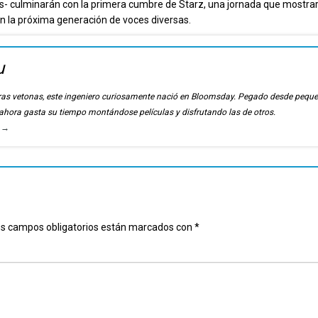
s- culminarán con la primera cumbre de Starz, una jornada que mostrar
n la próxima generación de voces diversas.
u
ierras vetonas, este ingeniero curiosamente nació en Bloomsday. Pegado desde pequ
, ahora gasta su tiempo montándose películas y disfrutando las de otros.
u
→
s campos obligatorios están marcados con
*