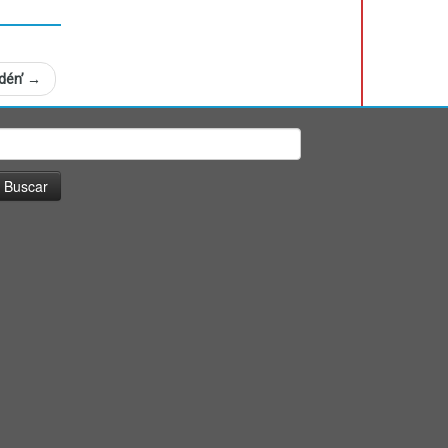
Edén’
→
uscar: