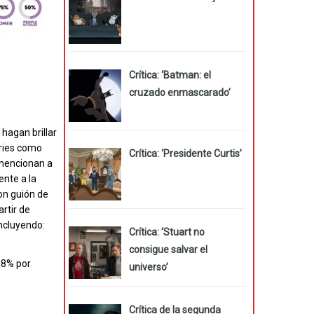
Crítica: ‘Batman: el
cruzado enmascarado’
hagan brillar
eries como
Crítica: ‘Presidente Curtis’
e mencionan a
ente a la
con guión de
rtir de
incluyendo:
Crítica: ‘Stuart no
consigue salvar el
,8% por
universo’
Crítica de la segunda