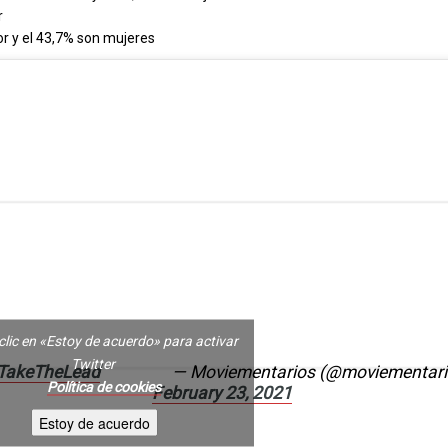
r
or y el 43,7% son mujeres
clic en «Estoy de acuerdo» para activar
Twitter
TakeTheLead
— Moviementarios (@moviementari
Política de cookies
February 23, 2021
Estoy de acuerdo