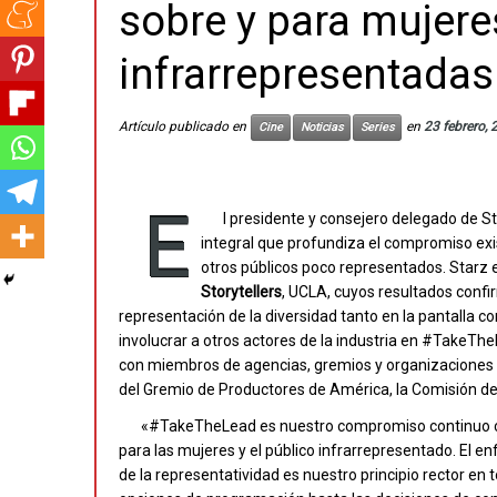
sobre y para mujere
infrarrepresentadas
Artículo publicado en
en
23 febrero, 
Cine
Noticias
Series
E
l presidente y consejero delegado de S
integral que profundiza el compromiso exis
otros públicos poco representados. Starz 
Storytellers
, UCLA, cuyos resultados confi
representación de la diversidad tanto en la pantalla c
involucrar a otros actores de la industria en #TakeT
con miembros de agencias, gremios y organizaciones cl
del Gremio de Productores de América, la Comisión de 
«#TakeTheLead es nuestro compromiso continuo con
para las mujeres y el público infrarrepresentado. El en
de la representatividad es nuestro principio rector en