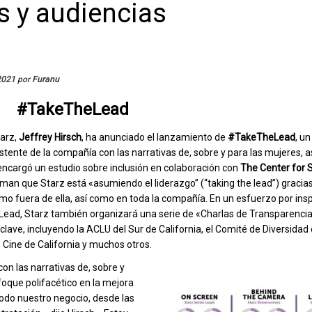
s y audiencias
2021
por
Furanu
#TakeTheLead
tarz,
Jeffrey Hirsch
, ha anunciado el lanzamiento de
#TakeTheLead
, u
tente de la compañía con las narrativas de, sobre y para las mujeres, 
encargó un estudio sobre inclusión en colaboración con
The Center for 
rman que Starz está «asumiendo el liderazgo” (“taking the lead”) gracia
omo fuera de ella, así como en toda la compañía. En un esfuerzo por insp
heLead, Starz también organizará una serie de «Charlas de Transparenc
ave, incluyendo la ACLU del Sur de California, el Comité de Diversidad 
Cine de California y muchos otros.
 las narrativas de, sobre y
foque polifacético en la mejora
 todo nuestro negocio, desde las