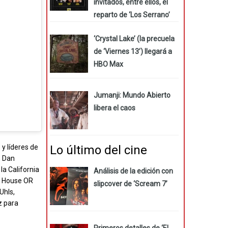
invitados, entre ellos, el
reparto de ‘Los Serrano’
‘Crystal Lake’ (la precuela
de ‘Viernes 13’) llegará a
HBO Max
Jumanji: Mundo Abierto
libera el caos
Lo último del cine
 y líderes de
; Dan
la California
Análisis de la edición con
m House OR
slipcover de ‘Scream 7’
Uhls,
z para
Primeros detalles de ‘El