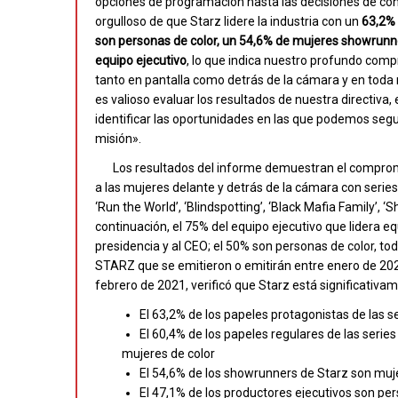
opciones de programación hasta las decisiones de cont
orgulloso de que Starz lidere la industria con un
63,2% 
son personas de color, un 54,6% de mujeres showrunn
equipo ejecutivo
, lo que indica nuestro profundo com
tanto en pantalla como detrás de la cámara y en toda
es valioso evaluar los resultados de nuestra directiva
identificar las oportunidades en las que podemos seg
misión».
Los resultados del informe demuestran el compromis
a las mujeres delante y detrás de la cámara con series 
‘Run the World’, ‘Blindspotting’, ‘Black Mafia Family’
continuación, el 75% del equipo ejecutivo que lidera 
presidencia y al CEO; el 50% son personas de color, tod
STARZ que se emitieron o emitirán entre enero de 2020
febrero de 2021, verificó que Starz está significativa
El 63,2% de los papeles protagonistas de las 
El 60,4% de los papeles regulares de las serie
mujeres de color
El 54,6% de los showrunners de Starz son muje
El 47,1% de los productores ejecutivos son pe