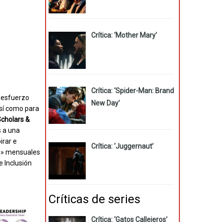
Crítica: ‘Mother Mary’
Crítica: ‘Spider-Man: Brand
n esfuerzo
New Day’
así como para
Scholars &
s a una
irar e
Crítica: ‘Juggernaut’
ia» mensuales
e Inclusión
Críticas de series
Crítica: ‘Gatos Callejeros’