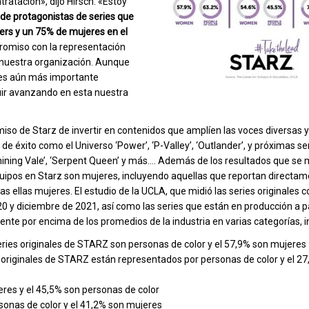
ratación», dijo Hirsch. «Estoy
de protagonistas de series que
ers y un 75% de mujeres en el
promiso con la representación
 nuestra organización. Aunque
, es aún más importante
uir avanzando en esta nuestra
o de Starz de invertir en contenidos que amplíen las voces diversas y 
de éxito como el Universo ‘Power’, ‘P-Valley’, ‘Outlander’, y próximas s
, ‘Shining Vale’, ‘Serpent Queen’ y más…. Además de los resultados que s
equipos en Starz son mujeres, incluyendo aquellas que reportan directam
as ellas mujeres. El estudio de la UCLA, que midió las series originales 
 y diciembre de 2021, así como las series que están en producción a pa
mente por encima de los promedios de la industria en varias categorías, 
series originales de STARZ son personas de color y el 57,9% son mujeres
s originales de STARZ están representados por personas de color y el 27
res y el 45,5% son personas de color
rsonas de color y el 41,2% son mujeres