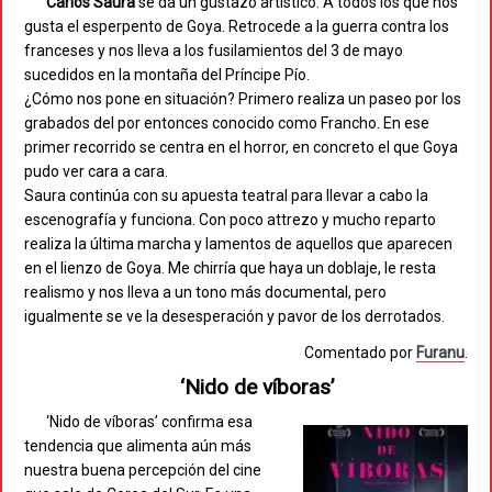
Carlos Saura
se da un gustazo artístico. A todos los que nos
gusta el esperpento de Goya. Retrocede a la guerra contra los
franceses y nos lleva a los fusilamientos del 3 de mayo
sucedidos en la montaña del Príncipe Pío.
¿Cómo nos pone en situación? Primero realiza un paseo por los
grabados del por entonces conocido como Francho. En ese
primer recorrido se centra en el horror, en concreto el que Goya
pudo ver cara a cara.
Saura continúa con su apuesta teatral para llevar a cabo la
escenografía y funciona. Con poco attrezo y mucho reparto
realiza la última marcha y lamentos de aquellos que aparecen
en el lienzo de Goya. Me chirría que haya un doblaje, le resta
realismo y nos lleva a un tono más documental, pero
igualmente se ve la desesperación y pavor de los derrotados.
Comentado por
Furanu
.
‘Nido de víboras’
‘Nido de víboras’ confirma esa
tendencia que alimenta aún más
nuestra buena percepción del cine