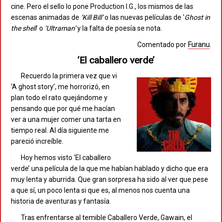
cine. Pero el sello lo pone Production I.G., los mismos de las
escenas animadas de
‘Kill Bill’
o las nuevas películas de ‘
Ghost in
the shell
’ o
‘Ultraman’
y la falta de poesía se nota.
Comentado por
Furanu
.
‘El caballero verde’
Recuerdo la primera vez que vi
‘A ghost story’, me horrorizó, en
plan todo el rato quejándome y
pensando que por qué me hacían
ver a una mujer comer una tarta en
tiempo real. Al día siguiente me
pareció increíble.
Hoy hemos visto ‘El caballero
verde’ una película de la que me habían hablado y dicho que era
muy lenta y aburrida. Que gran sorpresa ha sido al ver que pese
a que sí, un poco lenta si que es, al menos nos cuenta una
historia de aventuras y fantasía.
Tras enfrentarse al temible Caballero Verde, Gawain, el