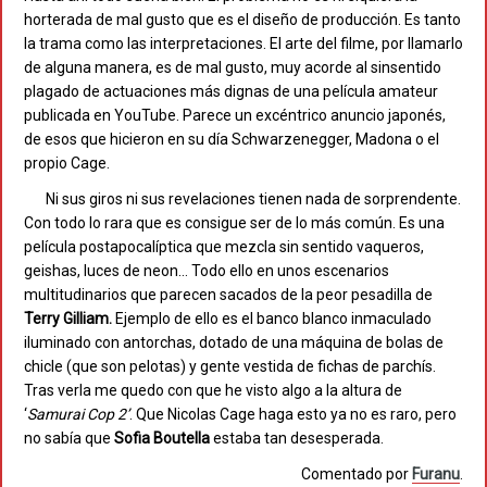
horterada de mal gusto que es el diseño de producción. Es tanto
la trama como las interpretaciones. El arte del filme, por llamarlo
de alguna manera, es de mal gusto, muy acorde al sinsentido
plagado de actuaciones más dignas de una película amateur
publicada en YouTube. Parece un excéntrico anuncio japonés,
de esos que hicieron en su día Schwarzenegger, Madona o el
propio Cage.
Ni sus giros ni sus revelaciones tienen nada de sorprendente.
Con todo lo rara que es consigue ser de lo más común. Es una
película postapocalíptica que mezcla sin sentido vaqueros,
geishas, luces de neon… Todo ello en unos escenarios
multitudinarios que parecen sacados de la peor pesadilla de
Terry Gilliam.
Ejemplo de ello es el banco blanco inmaculado
iluminado con antorchas, dotado de una máquina de bolas de
chicle (que son pelotas) y gente vestida de fichas de parchís.
Tras verla me quedo con que he visto algo a la altura de
‘
Samurai Cop 2’
. Que Nicolas Cage haga esto ya no es raro, pero
no sabía que
Sofia Boutella
estaba tan desesperada.
Comentado por
Furanu
.