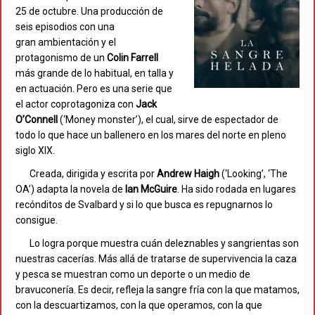
25 de octubre. Una producción de
seis episodios con una
gran ambientación y el
protagonismo de un
Colin Farrell
más grande de lo habitual, en talla y
en actuación. Pero es una serie que
el actor coprotagoniza con
Jack
O’Connell
(‘Money monster’), el cual, sirve de espectador de
todo lo que hace un ballenero en los mares del norte en pleno
siglo XIX.
Creada, dirigida y escrita por
Andrew Haigh
(‘Looking’, ‘The
OA’) adapta la novela de
Ian
McGuire
. Ha sido rodada en lugares
recónditos de Svalbard y si lo que busca es repugnarnos lo
consigue.
Lo logra porque muestra cuán deleznables y sangrientas son
nuestras cacerías. Más allá de tratarse de supervivencia la caza
y pesca se muestran como un deporte o un medio de
bravuconería. Es decir, refleja la sangre fría con la que matamos,
con la descuartizamos, con la que operamos, con la que