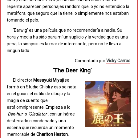
repente aparecen personajes random que, o yo no entendido la
metáfora, que seguro que la tiene, o simplemente nos estaban
tomando el pelo.
‘Earwig’ es una película que no recomendaría a nadie. Su
hora y media ha sido para mí un suplicio y la verdad que es una
pena, la sinopsis es la mar de interesante, pero no te lleva a
ningún lado.
Comentado por
Vicky Carras
.
‘The Deer King’
El director
Masayuki Miyaji
se
formó en Studio Ghibli y eso se nota
en el guión, el estilo de dibujo y la
magia de cuento que
está omnipresente. Empieza a lo
‘Ben-hur’
o
‘Gladiator’,
con un héroe
desterrado o condenado y una
escena que recuerda un momento
memorable de
Charlton Heston.