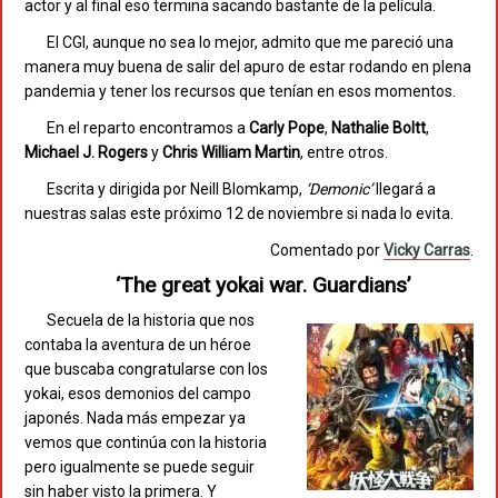
actor y al final eso termina sacando bastante de la película.
El CGI, aunque no sea lo mejor, admito que me pareció una
manera muy buena de salir del apuro de estar rodando en plena
pandemia y tener los recursos que tenían en esos momentos.
En el reparto encontramos a
Carly
Pope
,
Nathalie
Boltt
,
Michael
J.
Rogers
y
Chris
William
Martin
, entre otros.
Escrita y dirigida por Neill Blomkamp,
‘Demonic’
llegará a
nuestras salas este próximo 12 de noviembre si nada lo evita.
Comentado por
Vicky Carras
.
‘The great yokai war. Guardians’
Secuela de la historia que nos
contaba la aventura de un héroe
que buscaba congratularse con los
yokai, esos demonios del campo
japonés. Nada más empezar ya
vemos que continúa con la historia
pero igualmente se puede seguir
sin haber visto la primera. Y