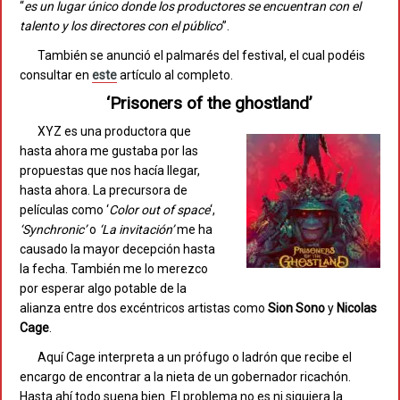
“
es un lugar único donde los productores se encuentran con el
talento y los directores con el público
”.
También se anunció el palmarés del festival, el cual podéis
consultar en
este
artículo al completo.
‘Prisoners of the ghostland’
XYZ es una productora que
hasta ahora me gustaba por las
propuestas que nos hacía llegar,
hasta ahora. La precursora de
películas como ‘
Color out of space
‘,
‘Synchronic’
o
‘La invitación’
me ha
causado la mayor decepción hasta
la fecha. También me lo merezco
por esperar algo potable de la
alianza entre dos excéntricos artistas como
Sion Sono
y
Nicolas
Cage
.
Aquí Cage interpreta a un prófugo o ladrón que recibe el
encargo de encontrar a la nieta de un gobernador ricachón.
Hasta ahí todo suena bien. El problema no es ni siquiera la