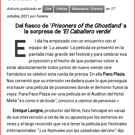
Artículo publicado en
en
17
Cine
Críticas
Miscelanea / Eventos
octubre, 2021
por
Furanu
Del fiasco de ‘
Prisoners of the Ghostland
‘ a
la sorpresa de
‘El Caballero verde
‘
E
l día ha empezado con un encuentro con el
equipo de ‘
La abuela’
. La película se presentó en la
pantalla más grande del festival y para celebrar esa
proyección y el hecho de que podamos volver a
estar absolutamente todos juntos de nuevo viendo cine
fantástico se celebró esta rueda de prensa. En ella
Paco Plaza.
Nos comentó que su intención verdadera pues lo que perseguía
era hacer una película de posesiones donde el demonio fuese la
vejez. Para Paco Plaza ver una película en el Auditori del Hotel
Meliá “e
s como ir de boda”, conozco a cientos de personas.»
Enrique Lavigne,
productor del filme, hizo hincapié en varias
de sus intervención a cerda de su apuesta por los estrenos en
cines y el largo recorrido que va a tener la película por festivales
internacionales. “
Los festivales son las catedrales del cine”
, dijo