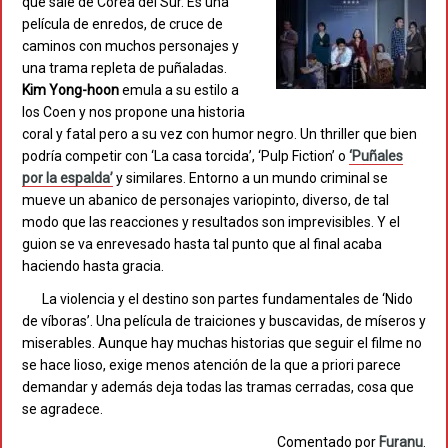
que sale de Corea del Sur. Es una
película de enredos, de cruce de
caminos con muchos personajes y
una trama repleta de puñaladas.
Kim Yong-hoon
emula a su estilo a
los Coen y nos propone una historia
coral y fatal pero a su vez con humor negro. Un thriller que bien
podría competir con ‘La casa torcida’, ‘Pulp Fiction’ o
‘Puñales
por la espalda’
y similares. Entorno a un mundo criminal se
mueve un abanico de personajes variopinto, diverso, de tal
modo que las reacciones y resultados son imprevisibles. Y el
guion se va enrevesado hasta tal punto que al final acaba
haciendo hasta gracia.
La violencia y el destino son partes fundamentales de ‘Nido
de víboras’. Una película de traiciones y buscavidas, de míseros y
miserables. Aunque hay muchas historias que seguir el filme no
se hace lioso, exige menos atención de la que a priori parece
demandar y además deja todas las tramas cerradas, cosa que
se agradece.
Comentado por
Furanu
.