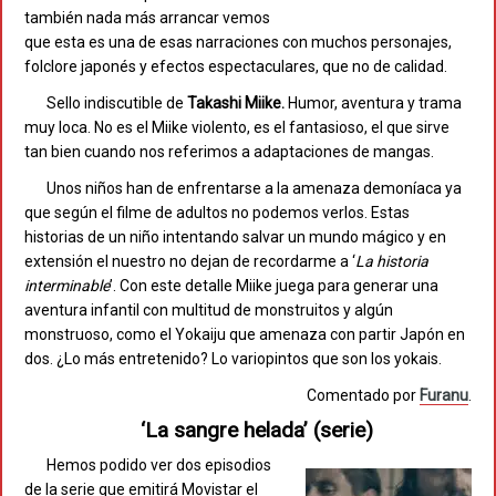
también nada más arrancar vemos
que esta es una de esas narraciones con muchos personajes,
folclore japonés y efectos espectaculares, que no de calidad.
Sello indiscutible de
Takashi Miike.
Humor, aventura y trama
muy loca. No es el Miike violento, es el fantasioso, el que sirve
tan bien cuando nos referimos a adaptaciones de mangas.
Unos niños han de enfrentarse a la amenaza demoníaca ya
que según el filme de adultos no podemos verlos. Estas
historias de un niño intentando salvar un mundo mágico y en
extensión el nuestro no dejan de recordarme a ‘
La historia
interminable
’. Con este detalle Miike juega para generar una
aventura infantil con multitud de monstruitos y algún
monstruoso, como el Yokaiju que amenaza con partir Japón en
dos. ¿Lo más entretenido? Lo variopintos que son los yokais.
Comentado por
Furanu
.
‘La sangre helada’ (serie)
Hemos podido ver dos episodios
de la serie que emitirá Movistar el