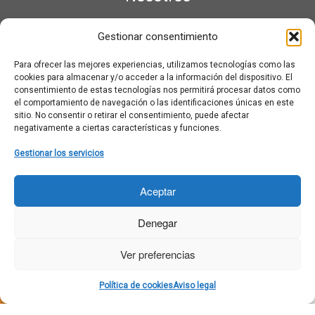
¿Qué es Moviementarios?
Gestionar consentimiento
Aviso legal
Bases Legales y Condiciones de los Sorteos en Moviementarios
Para ofrecer las mejores experiencias, utilizamos tecnologías como las
Más información sobre las cookies
cookies para almacenar y/o acceder a la información del dispositivo. El
Noticias al correo
consentimiento de estas tecnologías nos permitirá procesar datos como
el comportamiento de navegación o las identificaciones únicas en este
Política de cookies
sitio. No consentir o retirar el consentimiento, puede afectar
Política de cookies (UE)
negativamente a ciertas características y funciones.
Política de privacidad
Ponte en contacto con nosotros
Gestionar los servicios
Buscar:
Aceptar
Denegar
Ver preferencias
·
© 2026
Moviementarios
·
Funciona con
·
Política de cookies
Aviso legal
Diseñado con el
Tema Customizr
·