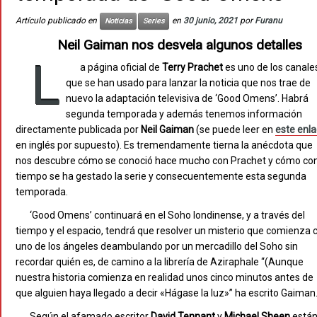
Artículo publicado en
en
30 junio, 2021
por
Furanu
Noticias
Series
Neil Gaiman nos desvela algunos detalles
L
a página oficial de
Terry Prachet
es uno de los canale
que se han usado para lanzar la noticia que nos trae de
nuevo la adaptación televisiva de ‘Good Omens’. Habrá
segunda temporada y además tenemos información
directamente publicada por
Neil Gaiman
(se puede leer en
este enl
en inglés por supuesto). Es tremendamente tierna la anécdota que
nos descubre cómo se conoció hace mucho con Prachet y cómo con
tiempo se ha gestado la serie y consecuentemente esta segunda
temporada.
‘Good Omens’ continuará en el Soho londinense, y a través del
tiempo y el espacio, tendrá que resolver un misterio que comienza 
uno de los ángeles deambulando por un mercadillo del Soho sin
recordar quién es, de camino a la librería de Aziraphale “(Aunque
nuestra historia comienza en realidad unos cinco minutos antes de
que alguien haya llegado a decir «Hágase la luz»” ha escrito Gaiman
Según el afamado escritor
David Tennant
y
Michael Sheen
está